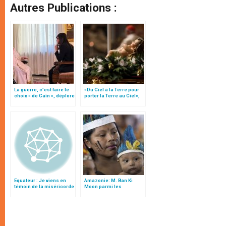
Autres Publications :
La guerre, c’est faire le
«Du Ciel à la Terre pour
choix « de Caïn », déplore
porter la Terre au Ciel»,
le pape François
par Mgr Francesco Follo
Equateur : Je viens en
Amazonie: M. Ban Ki
témoin de la miséricorde
Moon parmi les
de Dieu et de la foi
participants du synode