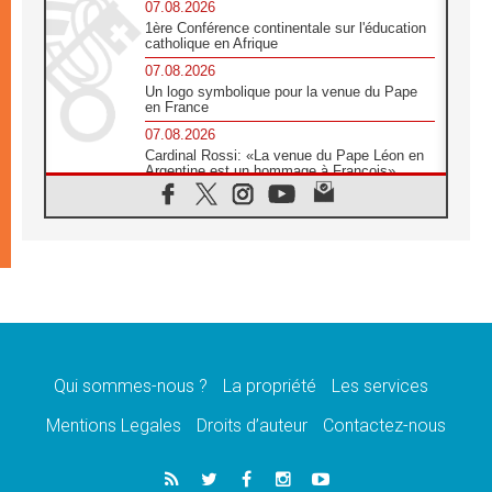
07.08.2026
1ère Conférence continentale sur l'éducation
catholique en Afrique
07.08.2026
Un logo symbolique pour la venue du Pape
en France
07.08.2026
Cardinal Rossi: «La venue du Pape Léon en
Argentine est un hommage à François»
07.08.2026
Hiroshima et Nagasaki, 81 ans après,
lancement des «dix jours de prière pour la
paix»
06.08.2026
Préparatifs des JMJ 2027 à Séoul: «c'est
passionnant et l'impatience est immense!»
06.08.2026
Chrétiens et confucéens: respect et sagesse
pour relever les «défis urgents»
Qui sommes-nous ?
La propriété
Les services
06.08.2026
Mentions Legales
Droits d’auteur
Contactez-nous
À Sainte-Marie-Majeure, la grâce de Dieu
descend encore sur le monde
06.08.2026
Léon XIV aux jeunes d'Assise: «l'Europe et