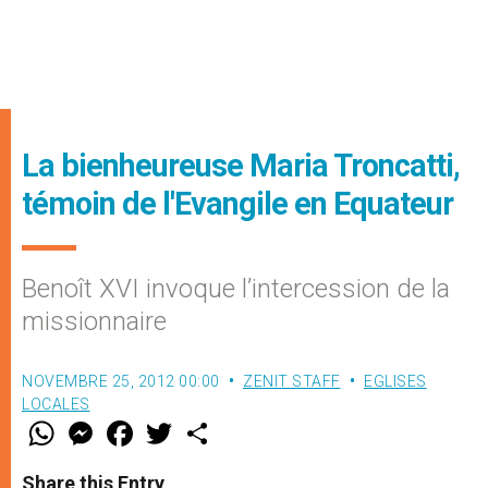
La bienheureuse Maria Troncatti,
témoin de l'Evangile en Equateur
Benoît XVI invoque l’intercession de la
missionnaire
NOVEMBRE 25, 2012 00:00
ZENIT STAFF
EGLISES
LOCALES
W
M
F
T
S
h
e
a
w
h
a
s
c
i
a
t
s
e
t
r
Share this Entry