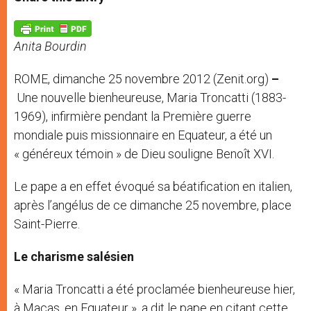
s
e
b
t
e
A
n
o
e
p
g
o
r
p
e
k
Anita Bourdin
r
ROME, dimanche 25 novembre 2012 (Zenit.org)
–
Une nouvelle bienheureuse, Maria Troncatti (1883-
1969), infirmière pendant la Première guerre
mondiale puis missionnaire en Equateur, a été un
« généreux témoin » de Dieu souligne Benoît XVI.
Le pape a en effet évoqué sa béatification en italien,
après l’angélus de ce dimanche 25 novembre, place
Saint-Pierre.
Le charisme salésien
« Maria Troncatti a été proclamée bienheureuse hier,
à Macas, en Equateur », a dit le pape en citant cette