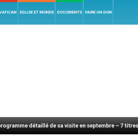
 VATICAN
EGLISE ET MONDE
DOCUMENTS
FAIRE UN DON
illé de sa visite en septembre – 7 titres, vendredi 7 a