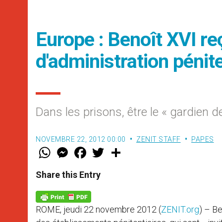
Europe : Benoît XVI re
d'administration pénite
Dans les prisons, être le « gardien d
NOVEMBRE 22, 2012 00:00
ZENIT STAFF
PAPES
W
M
F
T
S
h
e
a
w
h
a
s
c
i
a
t
s
e
t
r
Share this Entry
s
e
b
t
e
A
n
o
e
p
g
o
r
p
e
k
ROME, jeudi 22 novembre 2012 (
ZENIT.org
) – B
r