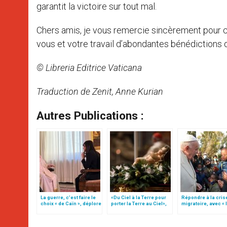
garantit la victoire sur tout mal.
Chers amis, je vous remercie sincèrement pour ce
vous et votre travail d’abondantes bénédictions d
© Libreria Editrice Vaticana
Traduction de Zenit, Anne Kurian
Autres Publications :
La guerre, c’est faire le
«Du Ciel à la Terre pour
Répondre à la cris
choix « de Caïn », déplore
porter la Terre au Ciel»,
migratoire, avec « 
le pape François
par Mgr Francesco Follo
style de l’humanité
(texte complet)