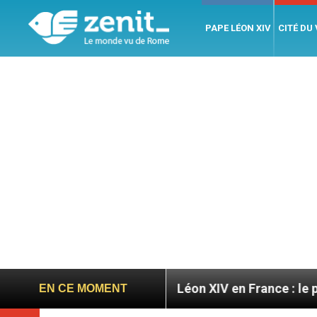
PAPE LÉON XIV
CITÉ DU
ratoires
Léon XIV en France : le programme déta
EN CE MOMENT