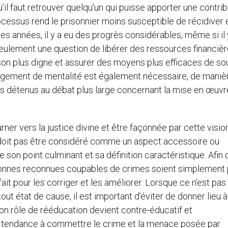
’il faut retrouver quelqu’un qui puisse apporter une contrib
ocessus rend le prisonnier moins susceptible de récidiver 
s années, il y a eu des progrès considérables, même si il 
seulement une question de libérer des ressources financiè
ison plus digne et assurer des moyens plus efficaces de so
hangement de mentalité est également nécessaire, de maniè
des détenus au débat plus large concernant la mise en œuvr
rner vers la justice divine et être façonnée par cette visio
e doit pas être considéré comme un aspect accessoire ou
on point culminant et sa définition caractéristique. Afin 
 personnes reconnues coupables de crimes soient simplement
 fait pour les corriger et les améliorer. Lorsque ce n’est pas 
 tout état de cause, il est important d’éviter de donner lieu 
on rôle de rééducation devient contre-éducatif et
 tendance à commettre le crime et la menace posée par