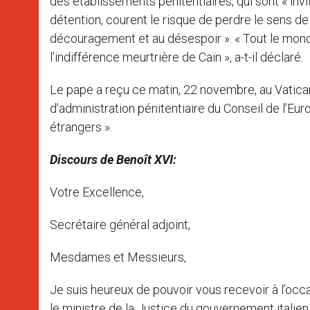
des établissements pénitentiaires, qui sont « inv
détention, courent le risque de perdre le sens de l
découragement et au désespoir ». « Tout le monde
l’indifférence meurtrière de Caïn », a-t-il déclaré.
Le pape a reçu ce matin, 22 novembre, au Vatican
d’administration pénitentiaire du Conseil de l’E
étrangers ».
Discours de Benoît XVI:
Votre Excellence,
Secrétaire général adjoint,
Mesdames et Messieurs,
Je suis heureux de pouvoir vous recevoir à l’occa
le ministre de la Justice du gouvernement italien