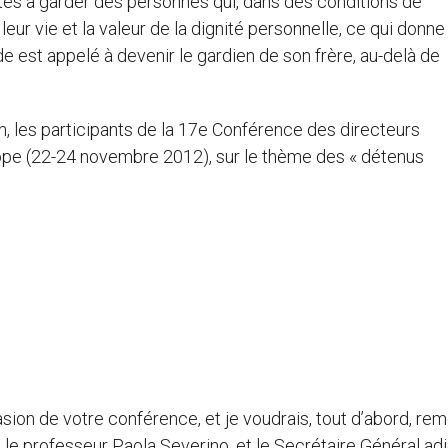
ités à garder des personnes qui, dans des conditions de
eur vie et la valeur de la dignité personnelle, ce qui donne 
 est appelé à devenir le gardien de son frère, au-delà de
, les participants de la 17e Conférence des directeurs
urope (22-24 novembre 2012), sur le thème des « détenus
sion de votre conférence, et je voudrais, tout d’abord, rem
, le professeur Paola Severino, et le Secrétaire Général adj