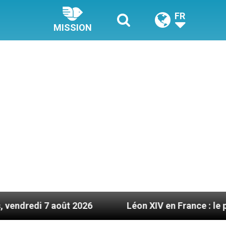
FR
MISSION
oût 2026
Léon XIV en France : le programme dét