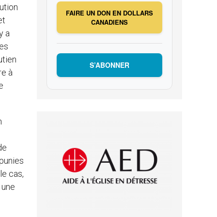
ution
FAIRE UN DON EN DOLLARS
et
CANADIENS
y a
res
utien
S’ABONNER
re à
e
n
de
 punies
le cas,
à une