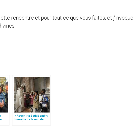
tte rencontre et pour tout ce que vous faites, et j’invoque
ivines.
e
« Revenir à Bethléem! »:
le
homélie de la nuit de
 »!
Noël (texte complet)