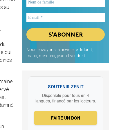
es au
,
 du
Nous envoyons la newsletter le lundi,
ne qui
mardi, mercredi, jeudi et vendredi
peines
umaine
SOUTENIR ZENIT
ervé
Disponible pour tous en 4
est
langues, financé par les lecteurs.
ndamné,
FAIRE UN DON
un