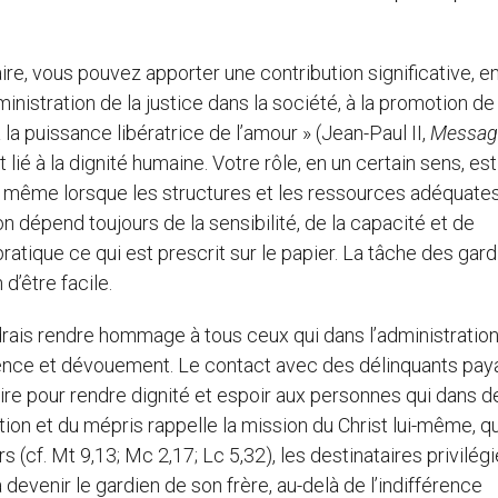
ire, vous pouvez apporter une contribution significative, e
inistration de la justice dans la société, à la promotion de
à la puissance libératrice de l’amour » (Jean-Paul II,
Messag
st lié à la dignité humaine. Votre rôle, en un certain sens, est
ar même lorsque les structures et les ressources adéquate
on dépend toujours de la sensibilité, de la capacité et de
ratique ce qui est prescrit sur le papier. La tâche des gar
 d’être facile.
oudrais rendre hommage à tous ceux qui dans l’administratio
igence et dévouement. Le contact avec des délinquants paya
aire pour rendre dignité et espoir aux personnes qui dans d
ion et du mépris rappelle la mission du Christ lui-même, qu
 (cf. Mt 9,13; Mc 2,17; Lc 5,32), les destinataires privilég
devenir le gardien de son frère, au-delà de l’indifférence