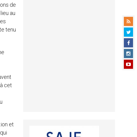
ions de
lieu au
des
te tenu
ne
uvent
 à cet
au
tion et
qui