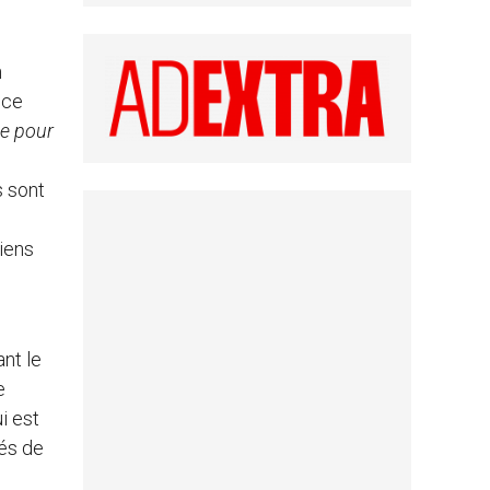
n
 ce
e pour
s sont
diens
n
nt le
e
i est
iés de