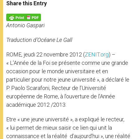
t
s
e
t
r
Share this Entry
s
e
b
t
e
A
n
o
e
p
g
o
r
p
e
k
Antonio Gaspari
r
Traduction d’Océane Le Gall
ROME, jeudi 22 novembre 2012 (
ZENIT.org
) –
« L’Année de la Foi se présente comme une grande
occasion pour le monde universitaire et en
particulier pour notre jeune université », a déclaré le
P. Paolo Scarafoni, Recteur de l’Université
européenne de Rome, à l’ouverture de l’Année
académique 2012 /2013.
Etre « une jeune université », a expliqué le recteur,
« lui permet de mieux saisir ce lien qui unit la
connaissance et la réalité d’aujourd’hui », une réalité