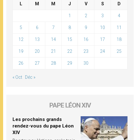
L
M
M
J
V
S
D
1
2
3
4
5
6
7
8
9
10
11
12
13
14
15
16
17
18
19
20
21
22
23
24
25
26
27
28
29
30
« Oct
Déc »
PAPE LÉON XIV
Les prochains grands
rendez-vous du pape Léon
XIV