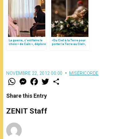
La guerre, c’est faire le
«Du Ciel à la Terre pour
choix « de Caïn », déplore
porter la Terre au Ciel»,
le pape François
par Mgr Francesco Follo
NOVEMBRE 22, 2012 00:00
MISÉRICORDE
W
M
F
T
S
h
e
a
w
h
a
s
c
i
a
t
s
e
t
r
Share this Entry
s
e
b
t
e
A
n
o
e
p
g
o
r
ZENIT Staff
p
e
k
r