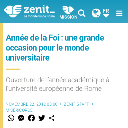
FR
MISSION
Année de la Foi : une grande
occasion pour le monde
universitaire
Ouverture de l’année académique à
l’université européenne de Rome
NOVEMBRE 22, 2012 00:00
ZENIT STAFF
MISÉRICORDE
W
M
F
T
S
h
e
a
w
h
a
s
c
i
a