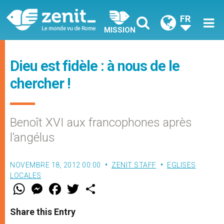
FR
MISSION
Dieu est fidèle : à nous de le
chercher !
Benoît XVI aux francophones après
l’angélus
NOVEMBRE 18, 2012 00:00
ZENIT STAFF
EGLISES
LOCALES
W
M
F
T
S
h
e
a
w
h
a
s
c
i
a
t
s
e
t
r
Share this Entry
s
e
b
t
e