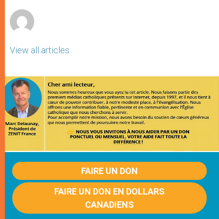
r
View all articles
FAIRE UN DON
FAIRE UN DON EN DOLLARS
CANADIENS