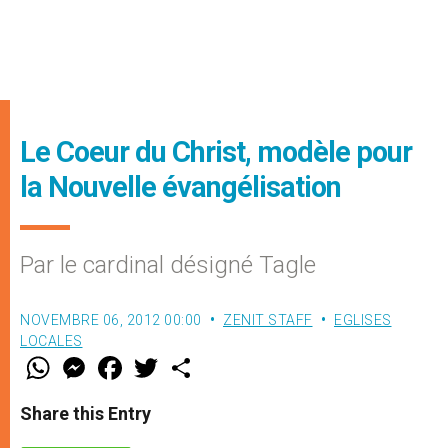
Le Coeur du Christ, modèle pour
la Nouvelle évangélisation
Par le cardinal désigné Tagle
NOVEMBRE 06, 2012 00:00
ZENIT STAFF
EGLISES
LOCALES
W
M
F
T
S
h
e
a
w
h
a
s
c
i
a
t
s
e
t
r
Share this Entry
s
e
b
t
e
A
n
o
e