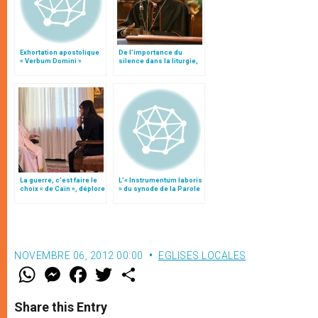
Exhortation apostolique
De l’importance du
« Verbum Domini »
silence dans la liturgie,
par le card. Sarah
La guerre, c’est faire le
L’« Instrumentum laboris
choix « de Caïn », déplore
» du synode de la Parole
le pape François
de Dieu
NOVEMBRE 06, 2012 00:00
EGLISES LOCALES
W
M
F
T
S
h
e
a
w
h
a
s
c
i
a
t
s
e
t
r
Share this Entry
s
e
b
t
e