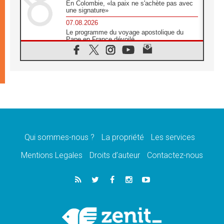
En Colombie, «la paix ne s'achète pas avec
une signature»
07.08.2026
Le programme du voyage apostolique du
Pape en France dévoilé
07.08.2026
1ère Conférence continentale sur l'éducation
catholique en Afrique
07.08.2026
Un logo symbolique pour la venue du Pape
en France
07.08.2026
Cardinal Rossi: «La venue du Pape Léon en
Argentine est un hommage à François»
Qui sommes-nous ?
La propriété
Les services
07.08.2026
Hiroshima et Nagasaki, 81 ans après,
Mentions Legales
Droits d’auteur
Contactez-nous
lancement des «dix jours de prière pour la
paix»
06.08.2026
Préparatifs des JMJ 2027 à Séoul: «c'est
passionnant et l'impatience est immense!»
06.08.2026
Chrétiens et confucéens: respect et sagesse
pour relever les «défis urgents»