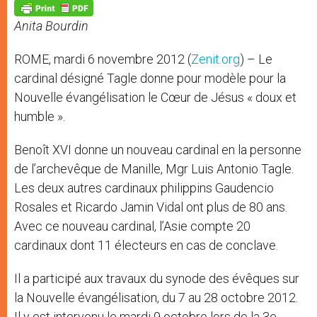
p
g
o
r
p
e
k
Anita Bourdin
r
ROME, mardi 6 novembre 2012 (
Zenit.org
) – Le
cardinal désigné Tagle donne pour modèle pour la
Nouvelle évangélisation le Cœur de Jésus « doux et
humble ».
Benoît XVI donne un nouveau cardinal en la personne
de l’archevêque de Manille, Mgr Luis Antonio Tagle.
Les deux autres cardinaux philippins Gaudencio
Rosales et Ricardo Jamin Vidal ont plus de 80 ans.
Avec ce nouveau cardinal, l’Asie compte 20
cardinaux dont 11 électeurs en cas de conclave.
Il a participé aux travaux du synode des évêques sur
la Nouvelle évangélisation, du 7 au 28 octobre 2012.
Il y est intervenu le mardi 9 octobre lors de la 3e