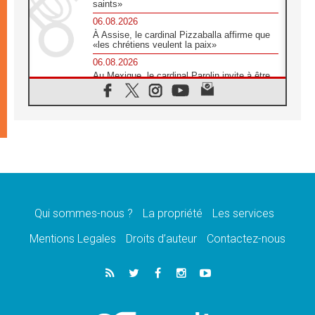
saints»
06.08.2026
À Assise, le cardinal Pizzaballa affirme que
«les chrétiens veulent la paix»
06.08.2026
Au Mexique, le cardinal Parolin invite à être
aux côtés des marginalisées
06.08.2026
À Assise, le Pape invite les jeunes à
«construire la civilisation de l'amour»
05.08.2026
La visite du Pape en Argentine portera «un
message de paix et de dignité humaine»
05.08.2026
«La visite du Pape en Uruguay renforcera
l'espérance» affirme Mgr Tróccoli
Qui sommes-nous ?
La propriété
Les services
05.08.2026
Mentions Legales
Droits d’auteur
Contactez-nous
Le nonce en Ukraine: «Il est inquiétant
d'entendre ceux qui bénissent la guerre»
05.08.2026
Léon XIV au Pérou, une lueur d'espoir pour
un peuple en quête de paix
05.08.2026