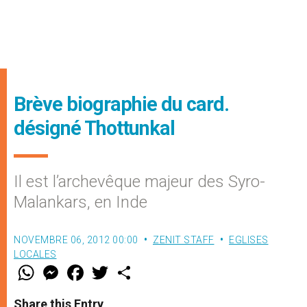
Brève biographie du card.
désigné Thottunkal
Il est l’archevêque majeur des Syro-
Malankars, en Inde
NOVEMBRE 06, 2012 00:00
ZENIT STAFF
EGLISES
LOCALES
W
M
F
T
S
h
e
a
w
h
a
s
c
i
a
t
s
e
t
r
Share this Entry