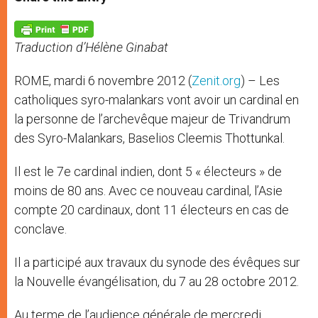
s
e
b
t
e
A
n
o
e
p
g
o
r
p
e
k
Traduction d’Hélène Ginabat
r
ROME, mardi 6 novembre 2012 (
Zenit.org
) – Les
catholiques syro-malankars vont avoir un cardinal en
la personne de l’archevêque majeur de Trivandrum
des Syro-Malankars, Baselios Cleemis Thottunkal.
Il est le 7e cardinal indien, dont 5 « électeurs » de
moins de 80 ans. Avec ce nouveau cardinal, l’Asie
compte 20 cardinaux, dont 11 électeurs en cas de
conclave.
Il a participé aux travaux du synode des évêques sur
la Nouvelle évangélisation, du 7 au 28 octobre 2012.
Au terme de l’audience générale de mercredi