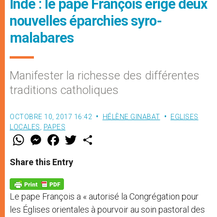
Inde : le pape François érige deux
nouvelles éparchies syro-
malabares
Manifester la richesse des différentes
traditions catholiques
OCTOBRE 10, 2017 16:42
HÉLÈNE GINABAT
EGLISES
LOCALES
,
PAPES
W
M
F
T
S
h
e
a
w
h
a
s
c
i
a
t
s
e
t
r
Share this Entry
s
e
b
t
e
A
n
o
e
p
g
o
r
p
e
k
Le pape François a « autorisé la Congrégation pour
r
les Églises orientales à pourvoir au soin pastoral des