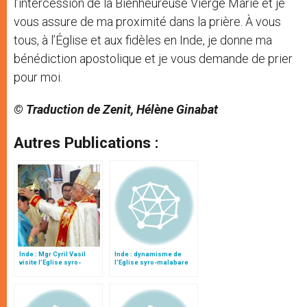
l’intercession de la Bienheureuse Vierge Marie et je
vous assure de ma proximité dans la prière. À vous
tous, à l’Église et aux fidèles en Inde, je donne ma
bénédiction apostolique et je vous demande de prier
pour moi.
© Traduction de Zenit, Hélène Ginabat
Autres Publications :
Inde : Mgr Cyril Vasil
Inde : dynamisme de
visite l’Eglise syro-
l'Eglise syro-malabare
malabare en plein essor