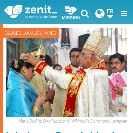
FR
MISSION
,
EGLISES LOCALES
PAPES
Marie De Rite Syro Malabar © Wikimedia Commons / Achayan