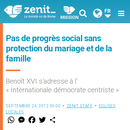
FR
MISSION
Pas de progrès social sans
protection du mariage et de la
famille
Benoît XVI s’adresse à l’
« Internationale démocrate centriste »
SEPTEMBRE 24, 2012 00:00
ZENIT STAFF
EGLISES
LOCALES
W
M
F
T
S
h
e
a
w
h
a
s
c
i
a