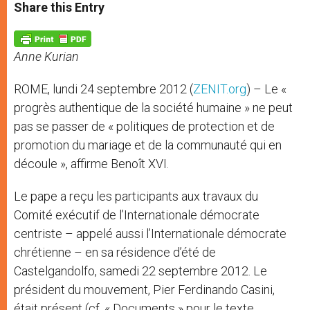
t
s
e
t
r
Share this Entry
s
e
b
t
e
A
n
o
e
p
g
o
r
p
e
k
Anne Kurian
r
ROME, lundi 24 septembre 2012 (
ZENIT.org
) – Le «
progrès authentique de la société humaine » ne peut
pas se passer de « politiques de protection et de
promotion du mariage et de la communauté qui en
découle », affirme Benoît XVI.
Le pape a reçu les participants aux travaux du
Comité exécutif de l’Internationale démocrate
centriste – appelé aussi l’Internationale démocrate
chrétienne – en sa résidence d’été de
Castelgandolfo, samedi 22 septembre 2012. Le
président du mouvement, Pier Ferdinando Casini,
était présent (cf. « Documents » pour le texte