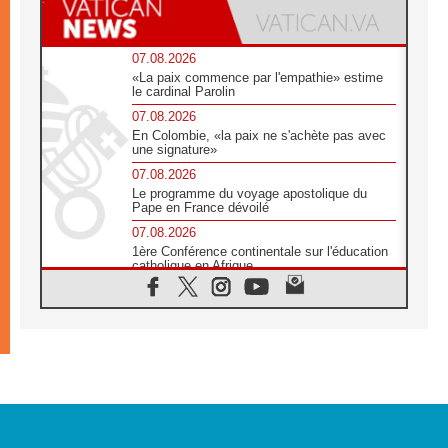
07.08.2026
«La paix commence par l'empathie» estime
le cardinal Parolin
07.08.2026
En Colombie, «la paix ne s'achète pas avec
une signature»
07.08.2026
Le programme du voyage apostolique du
Pape en France dévoilé
07.08.2026
1ère Conférence continentale sur l'éducation
catholique en Afrique
07.08.2026
Un logo symbolique pour la venue du Pape
en France
07.08.2026
Cardinal Rossi: «La venue du Pape Léon en
Argentine est un hommage à François»
07.08.2026
Hiroshima et Nagasaki, 81 ans après,
lancement des «dix jours de prière pour la