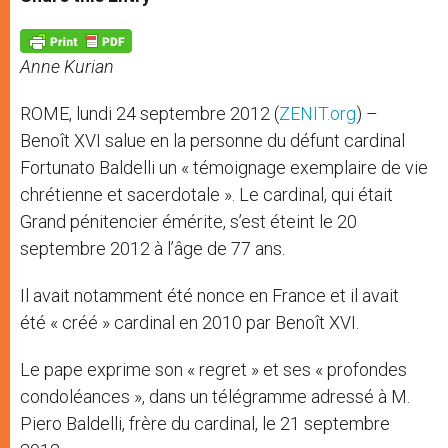
s
e
b
t
e
A
n
o
e
p
g
o
r
p
e
k
Anne Kurian
r
ROME, lundi 24 septembre 2012 (
ZENIT.org
) –
Benoît XVI salue en la personne du défunt cardinal
Fortunato Baldelli un « témoignage exemplaire de vie
chrétienne et sacerdotale ». Le cardinal, qui était
Grand pénitencier émérite, s’est éteint le 20
septembre 2012 à l’âge de 77 ans.
Il avait notamment été nonce en France et il avait
été « créé » cardinal en 2010 par Benoît XVI.
Le pape exprime son « regret » et ses « profondes
condoléances », dans un télégramme adressé à M.
Piero Baldelli, frère du cardinal, le 21 septembre