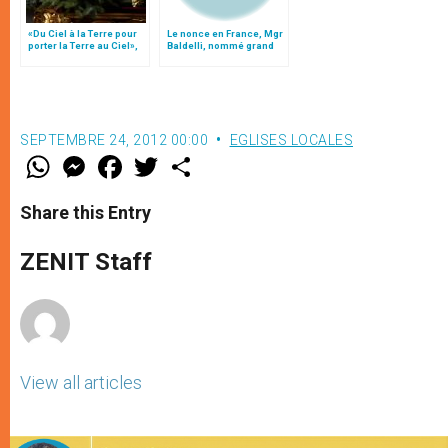
«Du Ciel à la Terre pour
Le nonce en France, Mgr
porter la Terre au Ciel»,
Baldelli, nommé grand
par Mgr Francesco Follo
pénitencier
SEPTEMBRE 24, 2012 00:00
EGLISES LOCALES
W
M
F
T
S
h
e
a
w
h
a
s
c
i
a
t
s
e
t
r
Share this Entry
s
e
b
t
e
A
n
o
e
p
g
o
r
ZENIT Staff
p
e
k
r
View all articles