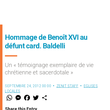
Hommage de Benoît XVI au
défunt card. Baldelli
Un « témoignage exemplaire de vie
chrétienne et sacerdotale »
SEPTEMBRE 24, 2012 00:00
ZENIT STAFF
EGLISES
LOCALES
W
M
F
T
S
h
e
a
w
h
a
s
c
i
a
t
s
e
t
r
Share this Entry