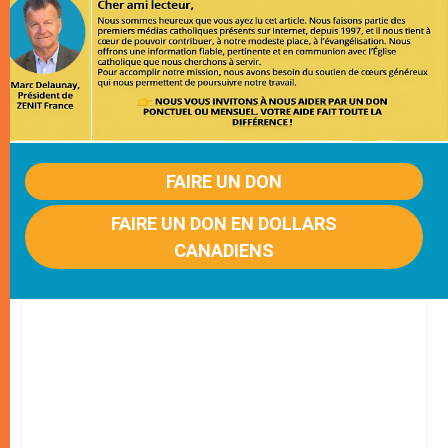
FAIRE UN DON
FAIRE UN DON EN DOLLARS
CANADIENS