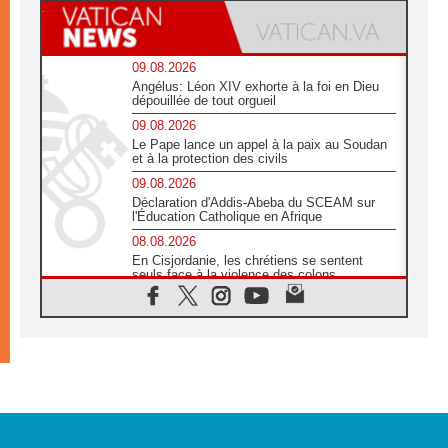
09.08.2026
Angélus: Léon XIV exhorte à la foi en Dieu
dépouillée de tout orgueil
09.08.2026
Le Pape lance un appel à la paix au Soudan
et à la protection des civils
09.08.2026
Déclaration d'Addis-Abeba du SCEAM sur
l'Éducation Catholique en Afrique
08.08.2026
En Cisjordanie, les chrétiens se sentent
seuls face à la violence des colons
08.08.2026
Léon XIV au sanctuaire de Notre Dame du
Bon Conseil à Genazzano en septembre
08.08.2026
Léon XIV: Sainte Agathe aide à contempler
la victoire de l'amour sur la mort
08.08.2026
«Relancer l'empathie», le projet Triennal d'art