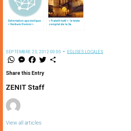
Exhortation apostolique
« Fratelli tutti »: le texte
« Verbum Domini »
complet de la 3e
encyclique du pape
François
SEPTEMBRE 23, 2012 00:00
EGLISES LOCALES
W
M
F
T
S
h
e
a
w
h
a
s
c
i
a
t
s
e
t
r
Share this Entry
s
e
b
t
e
A
n
o
e
p
g
o
r
ZENIT Staff
p
e
k
r
View all articles