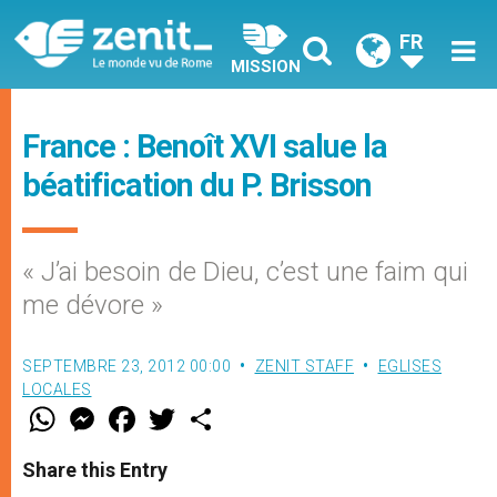
FR
MISSION
France : Benoît XVI salue la
béatification du P. Brisson
« J’ai besoin de Dieu, c’est une faim qui
me dévore »
SEPTEMBRE 23, 2012 00:00
ZENIT STAFF
EGLISES
LOCALES
W
M
F
T
S
h
e
a
w
h
a
s
c
i
a
t
s
e
t
r
Share this Entry
s
e
b
t
e