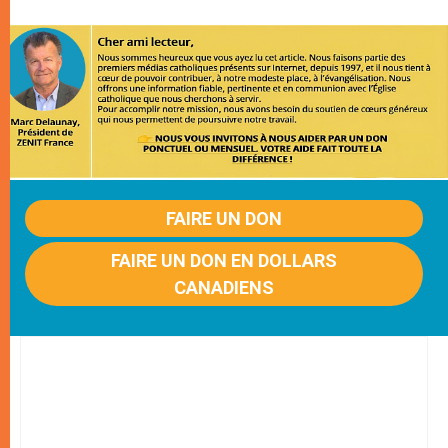
FAIRE UN DON
FAIRE UN DON EN DOLLARS
CANADIENS