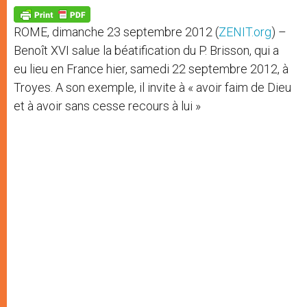
A
n
o
e
p
g
o
r
p
e
k
ROME, dimanche 23 septembre 2012 (
ZENIT.org
) –
r
Benoît XVI salue la béatification du P. Brisson, qui a
eu lieu en France hier, samedi 22 septembre 2012, à
Troyes. A son exemple, il invite à « avoir faim de Dieu
et à avoir sans cesse recours à lui »