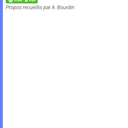
p
e
k
Propos recueillis par A. Bourdin
r