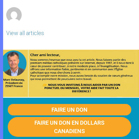
r
View all articles
FAIRE UN DON
FAIRE UN DON EN DOLLARS
CANADIENS