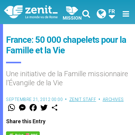
FR
MISSION
France: 50 000 chapelets pour la
Famille et la Vie
Une initiative de la Famille missionnaire
l’Évangile de la Vie
SEPTEMBRE 21, 2012 00:00
ZENIT STAFF
ARCHIVES
W
M
F
T
S
h
e
a
w
h
a
s
c
i
a
t
s
e
t
r
Share this Entry
s
e
b
t
e
A
n
o
e
p
g
o
r