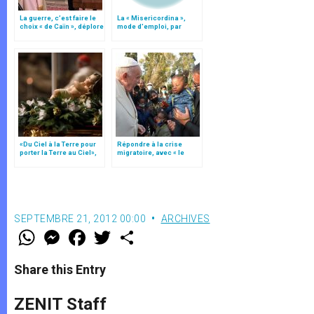
La guerre, c’est faire le
La « Misericordina »,
choix « de Caïn », déplore
mode d'emploi, par
le pape François
Hélène Dumont
«Du Ciel à la Terre pour
Répondre à la crise
porter la Terre au Ciel»,
migratoire, avec « le
par Mgr Francesco Follo
style de l’humanité »!
(texte complet)
SEPTEMBRE 21, 2012 00:00
ARCHIVES
W
M
F
T
S
h
e
a
w
h
a
s
c
i
a
t
s
e
t
r
Share this Entry
s
e
b
t
e
A
n
o
e
p
g
o
r
ZENIT Staff
p
e
k