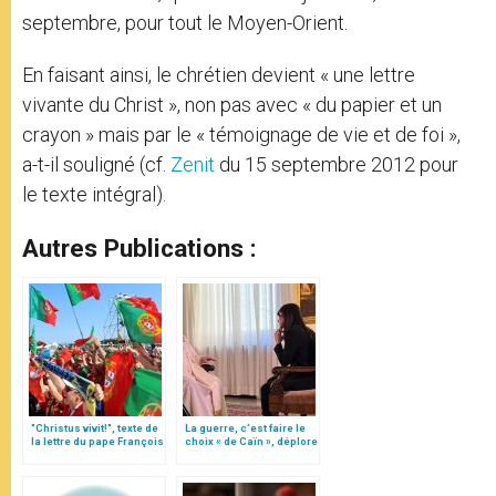
septembre, pour tout le Moyen-Orient.
En faisant ainsi, le chrétien devient « une lettre
vivante du Christ », non pas avec « du papier et un
crayon » mais par le « témoignage de vie et de foi »,
a-t-il souligné (cf.
Zenit
du 15 septembre 2012 pour
le texte intégral).
Autres Publications :
"Christus vivit!", texte de
La guerre, c’est faire le
la lettre du pape François
choix « de Caïn », déplore
aux jeunes du monde
le pape François