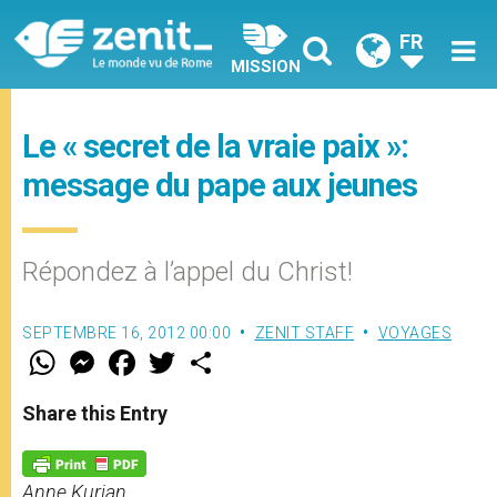
FR
MISSION
Le « secret de la vraie paix »:
message du pape aux jeunes
Répondez à l’appel du Christ!
SEPTEMBRE 16, 2012 00:00
ZENIT STAFF
VOYAGES
W
M
F
T
S
h
e
a
w
h
a
s
c
i
a
t
s
e
t
r
Share this Entry
s
e
b
t
e
A
n
o
e
p
g
o
r
p
e
k
Anne Kurian
r