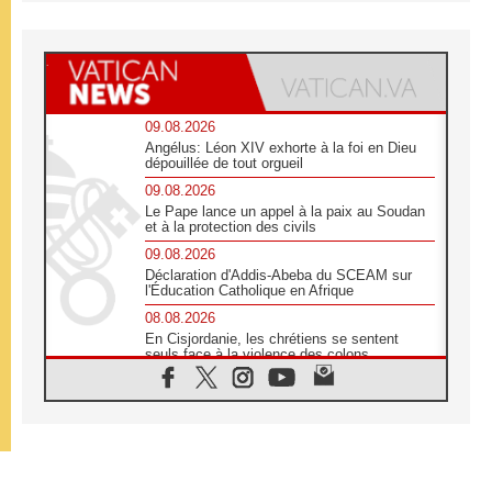
09.08.2026
Angélus: Léon XIV exhorte à la foi en Dieu
dépouillée de tout orgueil
09.08.2026
Le Pape lance un appel à la paix au Soudan
et à la protection des civils
09.08.2026
Déclaration d'Addis-Abeba du SCEAM sur
l'Éducation Catholique en Afrique
08.08.2026
En Cisjordanie, les chrétiens se sentent
seuls face à la violence des colons
08.08.2026
Léon XIV au sanctuaire de Notre Dame du
Bon Conseil à Genazzano en septembre
08.08.2026
Léon XIV: Sainte Agathe aide à contempler
la victoire de l'amour sur la mort