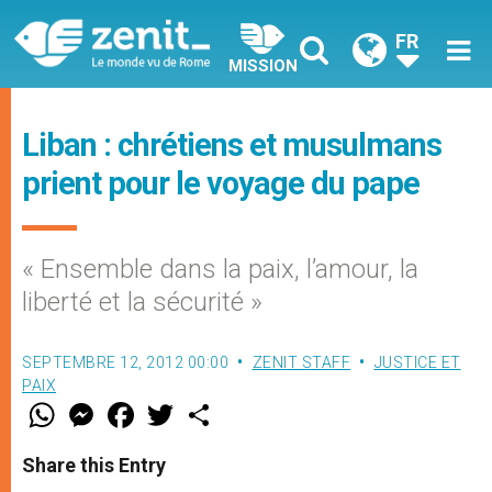
FR
MISSION
Liban : chrétiens et musulmans
prient pour le voyage du pape
« Ensemble dans la paix, l’amour, la
liberté et la sécurité »
SEPTEMBRE 12, 2012 00:00
ZENIT STAFF
JUSTICE ET
PAIX
W
M
F
T
S
h
e
a
w
h
a
s
c
i
a
t
s
e
t
r
Share this Entry
s
e
b
t
e