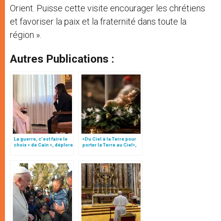
Orient. Puisse cette visite encourager les chrétiens
et favoriser la paix et la fraternité dans toute la
région ».
Autres Publications :
La guerre, c’est faire le
«Du Ciel à la Terre pour
choix « de Caïn », déplore
porter la Terre au Ciel»,
le pape François
par Mgr Francesco Follo