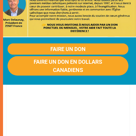
FAIRE UN DON
FAIRE UN DON EN DOLLARS
CANADIENS