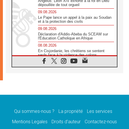
Angélus: Léon XIV exhorte à la foi en Dieu
dépouillée de tout orgueil
09.08.2026
Le Pape lance un appel à la paix au Soudan
et à la protection des civils
09.08.2026
Déclaration d'Addis-Abeba du SCEAM sur
l'Éducation Catholique en Afrique
08.08.2026
En Cisjordanie, les chrétiens se sentent
seuls face à la violence des colons
08.08.2026
Léon XIV au sanctuaire de Notre Dame du
Bon Conseil à Genazzano en septembre
08.08.2026
Léon XIV: Sainte Agathe aide à contempler
la victoire de l'amour sur la mort
08.08.2026
«Relancer l'empathie», le projet Triennal d'art
des Universités catholiques
Qui sommes-nous ?
La propriété
Les services
08.08.2026
Signis 2026, donner la parole aux religieuses
Mentions Legales
Droits d’auteur
Contactez-nous
catholiques
08.08.2026