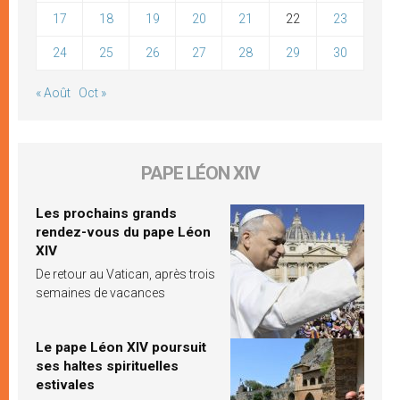
17
18
19
20
21
22
23
24
25
26
27
28
29
30
« Août
Oct »
PAPE LÉON XIV
Les prochains grands
rendez-vous du pape Léon
XIV
De retour au Vatican, après trois
semaines de vacances
Le pape Léon XIV poursuit
ses haltes spirituelles
estivales