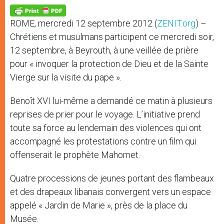
A
n
o
e
p
g
o
r
p
e
k
ROME, mercredi 12 septembre 2012 (
ZENIT.org
) –
r
Chrétiens et musulmans participent ce mercredi soir,
12 septembre, à Beyrouth, à une veillée de prière
pour « invoquer la protection de Dieu et de la Sainte
Vierge sur la visite du pape ».
Benoît XVI lui-même a demandé ce matin à plusieurs
reprises de prier pour le voyage. L’initiative prend
toute sa force au lendemain des violences qui ont
accompagné les protestations contre un film qui
offenserait le prophète Mahomet.
Quatre processions de jeunes portant des flambeaux
et des drapeaux libanais convergent vers un espace
appelé « Jardin de Marie », près de la place du
Musée.