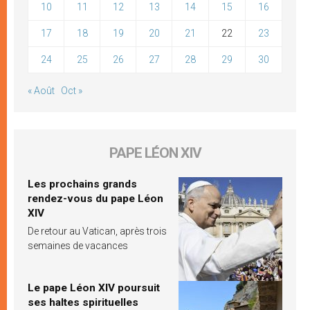
10
11
12
13
14
15
16
17
18
19
20
21
22
23
24
25
26
27
28
29
30
« Août
Oct »
PAPE LÉON XIV
Les prochains grands
rendez-vous du pape Léon
XIV
De retour au Vatican, après trois
semaines de vacances
Le pape Léon XIV poursuit
ses haltes spirituelles