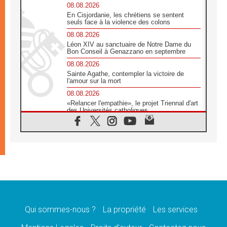
08.08.2026
En Cisjordanie, les chrétiens se sentent
seuls face à la violence des colons
08.08.2026
Léon XIV au sanctuaire de Notre Dame du
Bon Conseil à Genazzano en septembre
08.08.2026
Sainte Agathe, contempler la victoire de
l'amour sur la mort
08.08.2026
«Relancer l'empathie», le projet Triennal d'art
des Universités catholiques
08.08.2026
Signis 2026, donner la parole aux religieuses
catholiques
08.08.2026
Au Bangladesh, l'Église accompagne les
Dalits sur le chemin de la dignité
07.08.2026
Philippines: le vicariat apostolique de
Calapan devient un diocèse
Qui sommes-nous ?
La propriété
Les services
07.08.2026
Congo-Brazzaville: le 15 août, entre solennité