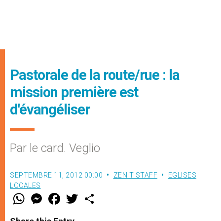
Pastorale de la route/rue : la
mission première est
d'évangéliser
Par le card. Veglio
SEPTEMBRE 11, 2012 00:00
ZENIT STAFF
EGLISES
LOCALES
W
M
F
T
S
h
e
a
w
h
a
s
c
i
a
t
s
e
t
r