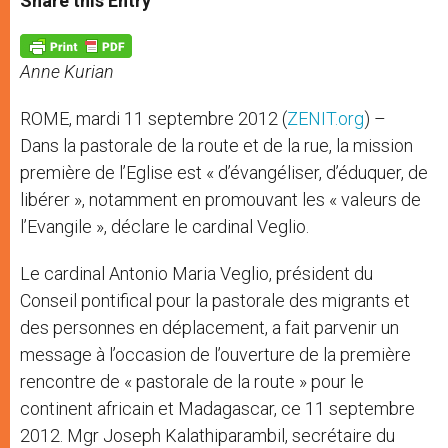
Share this Entry
s
e
b
t
e
A
n
o
e
p
g
o
r
p
e
k
Anne Kurian
r
ROME, mardi 11 septembre 2012 (
ZENIT.org
) –
Dans la pastorale de la route et de la rue, la mission
première de l’Eglise est « d’évangéliser, d’éduquer, de
libérer », notamment en promouvant les « valeurs de
l’Evangile », déclare le cardinal Veglio.
Le cardinal Antonio Maria Veglio, président du
Conseil pontifical pour la pastorale des migrants et
des personnes en déplacement, a fait parvenir un
message à l’occasion de l’ouverture de la première
rencontre de « pastorale de la route » pour le
continent africain et Madagascar, ce 11 septembre
2012. Mgr Joseph Kalathiparambil, secrétaire du