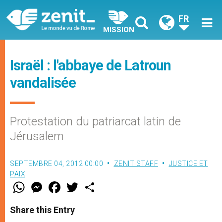
FR
MISSION
Israël : l'abbaye de Latroun
vandalisée
Protestation du patriarcat latin de
Jérusalem
SEPTEMBRE 04, 2012 00:00
ZENIT STAFF
JUSTICE ET
PAIX
W
M
F
T
S
h
e
a
w
h
a
s
c
i
a
t
s
e
t
r
Share this Entry
s
e
b
t
e