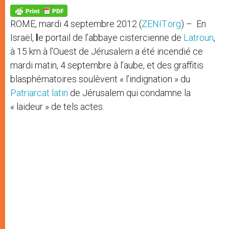
A
n
o
e
p
g
o
r
p
e
k
ROME, mardi 4 septembre 2012 (
ZENIT.org
) – En
r
Israël,
l
e portail de l’abbaye cistercienne de
Latroun
,
à 15 km à l’Ouest de Jérusalem a été incendié ce
mardi matin, 4 septembre à l’aube, et des graffitis
blasphématoires soulèvent « l’indignation » du
Patriarcat latin
de Jérusalem qui condamne la
« laideur » de tels actes.