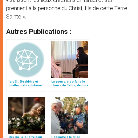
prennent à la personne du Christ, fils de cette Terre
Sainte ».
Autres Publications :
Israël : 50 rabbins et
La guerre, c’est faire le
intellectuels solidaires
choix « de Caïn », déplore
des Trappistes
le pape François
«Du Ciel à la Terre pour
Répondre à la crise