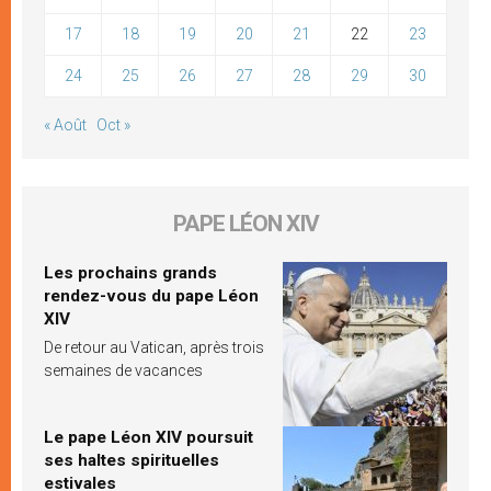
17
18
19
20
21
22
23
24
25
26
27
28
29
30
« Août
Oct »
PAPE LÉON XIV
Les prochains grands
rendez-vous du pape Léon
XIV
De retour au Vatican, après trois
semaines de vacances
Le pape Léon XIV poursuit
ses haltes spirituelles
estivales