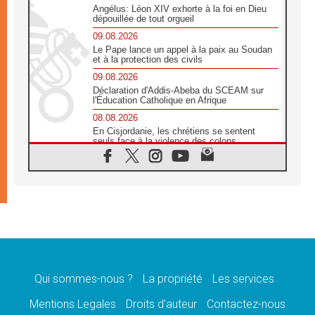
Angélus: Léon XIV exhorte à la foi en Dieu
dépouillée de tout orgueil
09.08.2026
Le Pape lance un appel à la paix au Soudan
et à la protection des civils
09.08.2026
Déclaration d'Addis-Abeba du SCEAM sur
l'Éducation Catholique en Afrique
08.08.2026
En Cisjordanie, les chrétiens se sentent
seuls face à la violence des colons
08.08.2026
Léon XIV au sanctuaire de Notre Dame du
Bon Conseil à Genazzano en septembre
08.08.2026
Léon XIV: Sainte Agathe aide à contempler
la victoire de l'amour sur la mort
08.08.2026
«Relancer l'empathie», le projet Triennal d'art
des Universités catholiques
Qui sommes-nous ?
La propriété
Les services
08.08.2026
Signis 2026, donner la parole aux religieuses
Mentions Legales
Droits d’auteur
Contactez-nous
catholiques