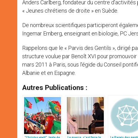
Anders Carlberg, fondateur du centre d’activité
« Jeunes chrétiens de droite » en Suède.
De nombreux scientifiques participeront égalemen
Ingemar Ernberg, enseignant en biologie, PC Jers
Rappelons que le « Parvis des Gentils », dirigé p
structure voulue par Benoît XVI pour promouvoir 
mars 2011 à Paris, sous l’égide du Conseil pontifica
Albanie et en Espagne.
Autres Publications :
"Christus vivit!", texte de
La guerre, c’est faire le
Le Parvis des genti