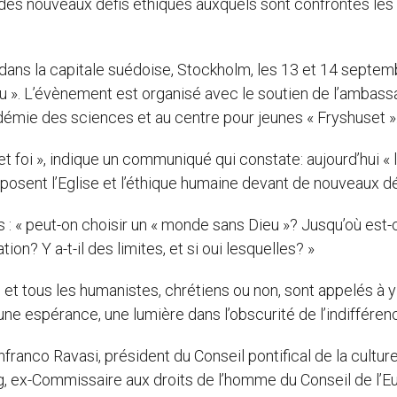
ra des nouveaux défis éthiques auxquels sont confrontés les
u dans la capitale suédoise, Stockholm, les 13 et 14 septem
u ». L’évènement est organisé avec le soutien de l’ambas
adémie des sciences et au centre pour jeunes « Fryshuset »
et foi », indique un communiqué qui constate: aujourd’hui « 
sent l’Eglise et l’éthique humaine devant de nouveaux déf
s : « peut-on choisir un « monde sans Dieu »? Jusqu’où est
n? Y a-t-il des limites, et si oui lesquelles? »
et tous les humanistes, chrétiens ou non, sont appelés à y
une espérance, une lumière dans l’obscurité de l’indifférenc
ranco Ravasi, président du Conseil pontifical de la culture
ex-Commissaire aux droits de l’homme du Conseil de l’E