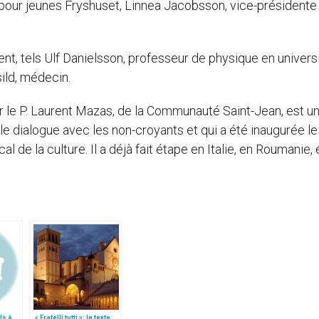
s pour jeunes Fryshuset, Linnea Jacobsson, vice-présidente
t, tels Ulf Danielsson, professeur de physique en universi
ild, médecin.
ar le P. Laurent Mazas, de la Communauté Saint-Jean, est u
le dialogue avec les non-croyants et qui a été inaugurée le
l de la culture. Il a déjà fait étape en Italie, en Roumanie, 
ls à
« Fratelli tutti »: le texte