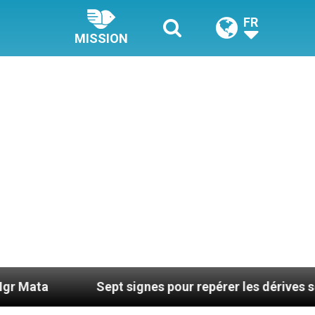
FR
MISSION
Sept signes pour repérer les dérives sectaires du