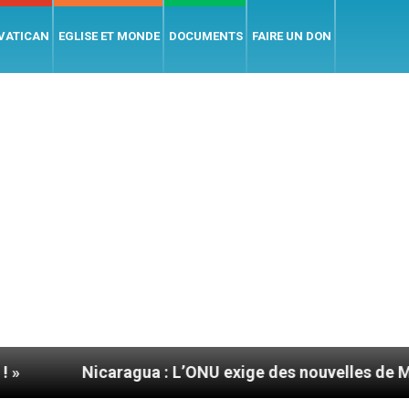
 VATICAN
EGLISE ET MONDE
DOCUMENTS
FAIRE UN DON
icaragua : L’ONU exige des nouvelles de Mgr Mata