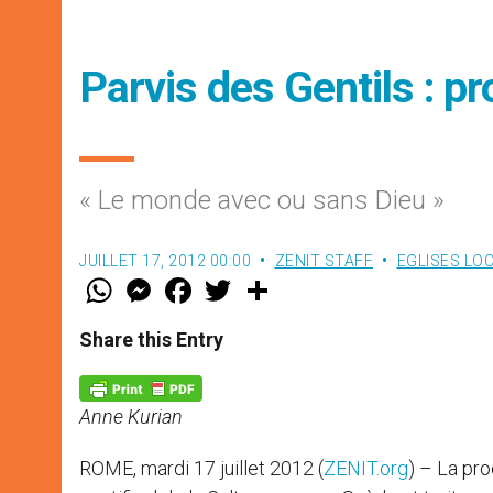
Parvis des Gentils : p
« Le monde avec ou sans Dieu »
JUILLET 17, 2012 00:00
ZENIT STAFF
EGLISES LO
W
M
F
T
S
h
e
a
w
h
a
s
c
i
a
t
s
e
t
r
Share this Entry
s
e
b
t
e
A
n
o
e
p
g
o
r
p
e
k
Anne Kurian
r
ROME, mardi 17 juillet 2012 (
ZENIT.org
) – La pro