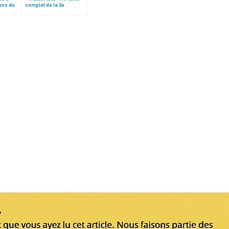
ions du
complet de la 3e
encyclique du pape
François