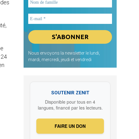
 des
té,
ne
Nous envoyons la newsletter le lundi,
 24
mardi, mercredi, jeudi et vendredi
en
SOUTENIR ZENIT
Disponible pour tous en 4
langues, financé par les lecteurs.
FAIRE UN DON