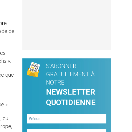
bre
sade de
.
les
is ».
S'ABONNER
GRATUITEMENT À
-ce que
NOTRE
NEWSLETTER
QUOTIDIENNE
e ».
, du
urope,