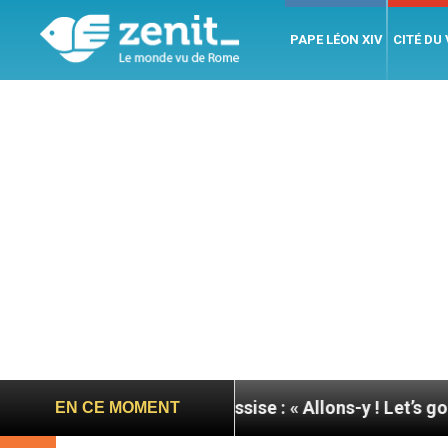
PAPE LÉON XIV
CITÉ DU
née du pape à Assise : « Allons-y ! Let’s go ! »
N
EN CE MOMENT