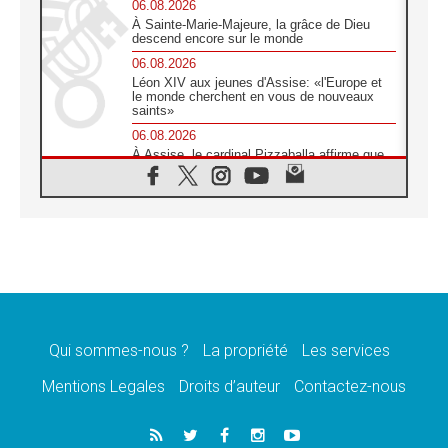
06.08.2026
À Sainte-Marie-Majeure, la grâce de Dieu
descend encore sur le monde
06.08.2026
Léon XIV aux jeunes d'Assise: «l'Europe et
le monde cherchent en vous de nouveaux
saints»
06.08.2026
À Assise, le cardinal Pizzaballa affirme que
«les chrétiens veulent la paix»
06.08.2026
Au Mexique, le cardinal Parolin invite à être
aux côtés des marginalisées
06.08.2026
À Assise, le Pape invite les jeunes à
«construire la civilisation de l'amour»
05.08.2026
La visite du Pape en Argentine portera «un
message de paix et de dignité humaine»
Qui sommes-nous ?
La propriété
Les services
05.08.2026
Mentions Legales
Droits d’auteur
Contactez-nous
«La visite du Pape en Uruguay renforcera
l'espérance» affirme Mgr Tróccoli
05.08.2026
Le nonce en Ukraine: «Il est inquiétant