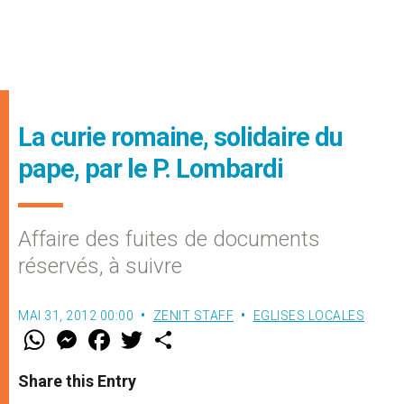
La curie romaine, solidaire du
pape, par le P. Lombardi
Affaire des fuites de documents
réservés, à suivre
MAI 31, 2012 00:00
ZENIT STAFF
EGLISES LOCALES
W
M
F
T
S
h
e
a
w
h
a
s
c
i
a
t
s
e
t
r
Share this Entry
s
e
b
t
e