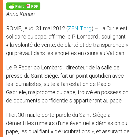
A
n
o
e
p
g
o
r
p
e
k
Anne Kurian
r
ROME, jeudi 31 mai 2012 (
ZENIT.org
) – La Curie est
solidaire du pape, affirme le P. Lombardi, soulignant
« la volonté de vérité, de clarté et de transparence »
qui prévaut dans les enquêtes en cours au Vatican.
Le P. Federico Lombardi, directeur de la salle de
presse du Saint-Siège, fait un point quotidien avec
les journalistes, suite à l’arrestation de Paolo
Gabriele, majordome du pape, trouvé en possession
de documents confidentiels appartenant au pape.
Hier, 30 mai, le porte-parole du Saint-Siège a
démenti les rumeurs d’une éventuelle démission du
pape, les qualifiant « d’élucubrations », et assurant de