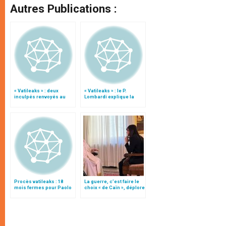
Autres Publications :
« Vatileaks » : deux
« Vatileaks » : le P.
inculpés renvoyés au
Lombardi explique la
tribunal
sentence
Procès vatileaks : 18
La guerre, c’est faire le
mois fermes pour Paolo
choix « de Caïn », déplore
Gabriele
le pape François