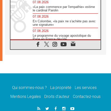
07.08.2026
«La paix commence par l'empathie» estime
le cardinal Parolin
07.08.2026
En Colombie, «la paix ne s'achète pas avec
une signature»
07.08.2026
Le programme du voyage apostolique du
Pape en France dévoilé
07.08.2026
1ère Conférence continentale sur l'éducation
catholique en Afrique
07.08.2026
Un logo symbolique pour la venue du Pape
en France
07.08.2026
Cardinal Rossi: «La venue du Pape Léon en
Argentine est un hommage à François»
Qui sommes-nous ?
La propriété
Les services
07.08.2026
Hiroshima et Nagasaki, 81 ans après,
Mentions Legales
Droits d’auteur
Contactez-nous
lancement des «dix jours de prière pour la
paix»
06.08.2026
Préparatifs des JMJ 2027 à Séoul: «c'est