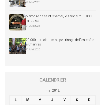
28 Mai 2026
Mémoire de saint Charbel, le saint aux 30 000
miracles
24 Juil 2026
20 000 participants au pèlerinage de Pentecôte
à Chartres
22 Mai 2026
CALENDRIER
mai 2012
L
M
M
J
V
S
D