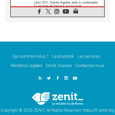
Léon XIV: Sainte Agathe aide à contempler
la victoire de l'amour sur la mort
08.08.2026
«Relancer l'empathie», le projet Triennal d'art
des Universités catholiques
08.08.2026
Signis 2026, donner la parole aux religieuses
catholiques
08.08.2026
Au Bangladesh, l'Église accompagne les
Dalits sur le chemin de la dignité
Qui sommes-nous ?
La propriété
Les services
07.08.2026
Philippines: le vicariat apostolique de
Mentions Legales
Droits d’auteur
Contactez-nous
Calapan devient un diocèse
07.08.2026
Congo-Brazzaville: le 15 août, entre solennité
de l'Assomption et mémoire nationale
07.08.2026
«La paix commence par l'empathie» estime
le cardinal Parolin
Copyright © 2026 ZENIT. All Rights Reserved. https://fr.zenit.org