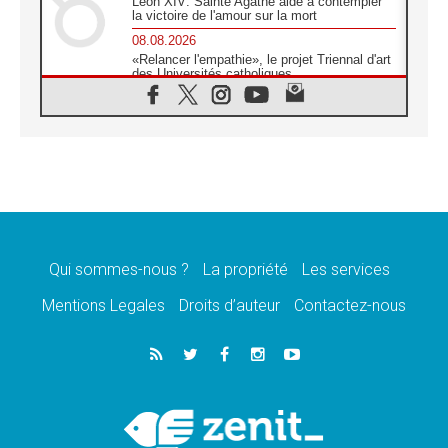
Léon XIV: Sainte Agathe aide à contempler
la victoire de l'amour sur la mort
08.08.2026
«Relancer l'empathie», le projet Triennal d'art
des Universités catholiques
08.08.2026
Signis 2026, donner la parole aux religieuses
catholiques
08.08.2026
Au Bangladesh, l'Église accompagne les
Dalits sur le chemin de la dignité
07.08.2026
Philippines: le vicariat apostolique de
Calapan devient un diocèse
Qui sommes-nous ?
La propriété
Les services
07.08.2026
Congo-Brazzaville: le 15 août, entre solennité
Mentions Legales
Droits d’auteur
Contactez-nous
de l'Assomption et mémoire nationale
07.08.2026
«La paix commence par l'empathie» estime
le cardinal Parolin
07.08.2026
En Colombie, «la paix ne s'achète pas avec
une signature»