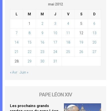
mai 2012
L
M
M
J
V
S
D
1
2
3
4
5
6
7
8
9
10
11
12
13
14
15
16
17
18
19
20
21
22
23
24
25
26
27
28
29
30
31
« Avr
Juin »
PAPE LÉON XIV
Les prochains grands
rendez-vous du pape Léon