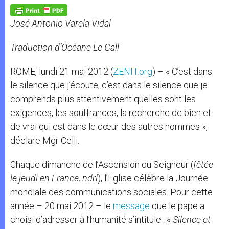
A
n
o
e
p
g
o
r
p
e
k
José Antonio Varela Vidal
r
Traduction d’Océane Le Gall
ROME, lundi 21 mai 2012 (
ZENIT.org
) – « C’est dans
le silence que j’écoute, c’est dans le silence que je
comprends plus attentivement quelles sont les
exigences, les souffrances, la recherche de bien et
de vrai qui est dans le cœur des autres hommes »,
déclare Mgr Celli.
Chaque dimanche de l’Ascension du Seigneur (
fêtée
le jeudi en France, ndrl
), l’Eglise célèbre la Journée
mondiale des communications sociales. Pour cette
année – 20 mai 2012 – le
message
que le pape a
choisi d’adresser à l’humanité s’intitule : «
Silence et