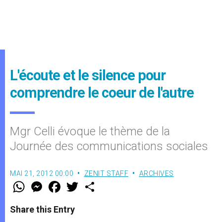
L'écoute et le silence pour
comprendre le coeur de l'autre
Mgr Celli évoque le thème de la
Journée des communications sociales
MAI 21, 2012 00:00
ZENIT STAFF
ARCHIVES
W
M
F
T
S
h
e
a
w
h
a
s
c
i
a
t
s
e
t
r
Share this Entry
s
e
b
t
e