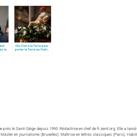
ent
«Du Ciel à la Terre pour
ec le
porter la Terre au Ciel»,
rd.
par Mgr Francesco Follo
 près le Saint-Siège depuis 1995. Rédactrice en chef de fr.zenit.org. Elle a lancé 
 Master en journalisme (Bruxelles). Maîtrise en lettres classiques (Paris). Habil