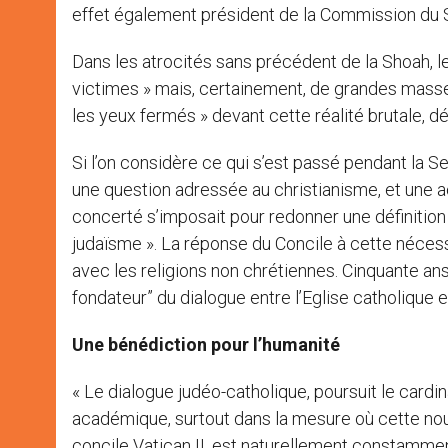
effet également président de la Commission du Sa
Dans les atrocités sans précédent de la Shoah, les
victimes » mais, certainement, de grandes masses
les yeux fermés » devant cette réalité brutale, dé
Si l’on considère ce qui s’est passé pendant la S
une question adressée au christianisme, et une acc
concerté s’imposait pour redonner une définition 
judaïsme ». La réponse du Concile à cette nécess
avec les religions non chrétiennes. Cinquante an
fondateur” du dialogue entre l’Eglise catholique e
Une bénédiction pour l’humanité
« Le dialogue judéo-catholique, poursuit le cardin
académique, surtout dans la mesure où cette nouvel
concile Vatican II, est naturellement constamment