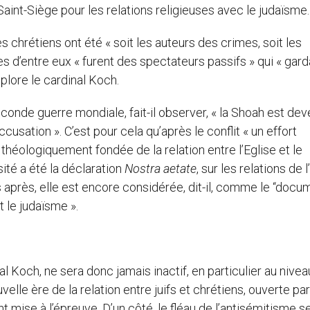
int-Siège pour les relations religieuses avec le judaïsme.
 chrétiens ont été « soit les auteurs des crimes, soit les
 d’entre eux « furent des spectateurs passifs » qui « gard
plore le cardinal Koch.
econde guerre mondiale, fait-il observer, « la Shoah est de
usation ». C’est pour cela qu’après le conflit « un effort
théologiquement fondée de la relation entre l’Eglise et le
ité a été la déclaration
Nostra aetate
, sur les relations de l
s après, elle est encore considérée, dit-il, comme le “docu
t le judaïsme ».
al Koch, ne sera donc jamais inactif, en particulier au nivea
le ère de la relation entre juifs et chrétiens, ouverte par
 mise à l’épreuve. D’un côté, le fléau de l’antisémitisme 