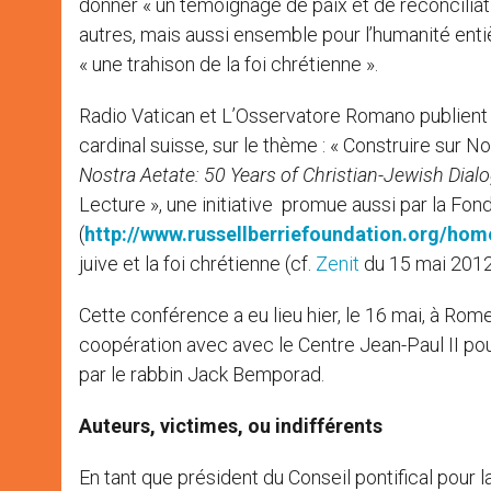
donner « un témoignage de paix et de réconciliat
autres, mais aussi ensemble pour l’humanité enti
« une trahison de la foi chrétienne ».
Radio Vatican et L’Osservatore Romano publient en
cardinal suisse, sur le thème : « Construire sur 
Nostra Aetate: 50 Years of Christian-Jewish Dial
Lecture », une initiative promue aussi par la Fo
(
http://www.russellberriefoundation.org/hom
juive et la foi chrétienne (cf.
Zenit
du 15 mai 2012
Cette conférence a eu lieu hier, le 16 mai, à Rome
coopération avec avec le Centre Jean-Paul II pour
par le rabbin Jack Bemporad.
Auteurs, victimes, ou indifférents
En tant que président du Conseil pontifical pour l