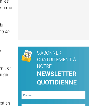
r les
e comme
du
ing on
e
oi
S'ABONNER
GRATUITEMENT À
NOTRE
m -, en
NEWSLETTER
dirigé
QUOTIDIENNE
est en