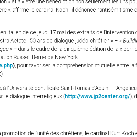
ion » et à « être une bénédiction non seulement les uns pou
ère », affirme le cardinal Koch : il dénonce l’antisémitism
 italien de ce jeudi 17 mai des extraits de l’intervention 
Nostra Aetate : 50 ans de dialogue judéo-chrétien
»
– «
Build
ogue » –
dans le cadre de la cinquième édition de la « Berri
ndation Russell Berrie de New York
e.php
)
, pour favoriser la compréhension mutuelle entre la f
).
, à l’Université pontificale Saint-Tomas d’Aquin – l’Angelicu
 le dialogue interreligieux (
http://www.jp2center.org/
), 
a promotion de l’unité des chrétiens, le cardinal Kurt Koch 