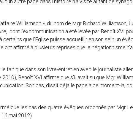
ucun autre pape dans l’histoire n’a visité autant de synag
l’affaire Williamson », du nom de Mgr Richard Williamson, l’
e, dont l’excommunication a été levée par Benoît XVI po
e à certains que l’Eglise puisse accueillir en son sein un évê
pape ont affirmé à plusieurs reprises que le négationnisme n’a
 le fait que dans son livre-entretien avec le journaliste all
010), Benoît XVI affirme que s’il avait su que Mgr Willia
mmunication. Son cas, disait déjà le pape à ce moment-là, doi
ffirmé que les cas des quatre évêques ordonnés par Mgr L
 16 mai 2012).