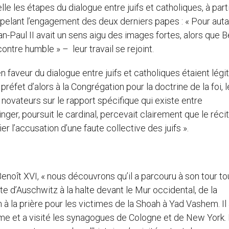
 les étapes du dialogue entre juifs et catholiques, à part
ppelant l’engagement des deux derniers papes : « Pour aut
an-Paul II avait un sens aigu des images fortes, alors que B
contre humble » – leur travail se rejoint.
n faveur du dialogue entre juifs et catholiques étaient lég
préfet d’alors à la Congrégation pour la doctrine de la foi, l
s novateurs sur le rapport spécifique qui existe entre
nger, poursuit le cardinal, percevait clairement que le récit
er l’accusation d’une faute collective des juifs ».
Benoît XVI, « nous découvrons qu’il a parcouru à son tour to
ite d’Auschwitz à la halte devant le Mur occidental, de la
à la prière pour les victimes de la Shoah à Yad Vashem. Il 
me et a visité les synagogues de Cologne et de New York.