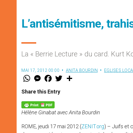
L’antisémitisme, trahi
La « Berrie Lecture » du card. Kurt K
MAI 17, 2012 00:00
ANITA BOURDIN
EGLISES LOC
W
M
F
T
S
h
e
a
w
h
a
s
c
i
a
t
s
e
t
r
Share this Entry
s
e
b
t
e
A
n
o
e
p
g
o
r
p
e
k
Hélène Ginabat avec Anita Bourdin
r
ROME, jeudi 17 mai 2012 (
ZENIT.org
) – Juifs et