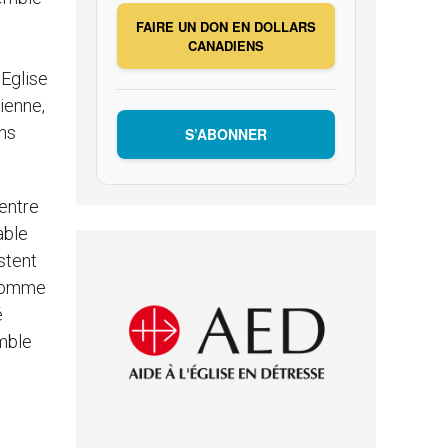
FAIRE UN DON EN DOLLARS
CANADIENS
’Eglise
ienne,
ans
S’ABONNER
 entre
able
stent
« comme
é
emble