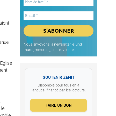
aient
venue
Nous envoyons la newsletter le lundi,
mardi, mercredi, jeudi et vendredi
’Eglise
ment
SOUTENIR ZENIT
Disponible pour tous en 4
langues, financé par les lecteurs.
u
FAIRE UN DON
 le
semble