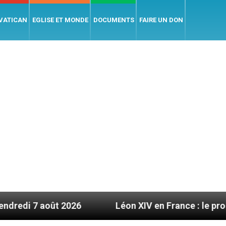
 VATICAN
EGLISE ET MONDE
DOCUMENTS
FAIRE UN DON
t 2026
Léon XIV en France : le programme détail