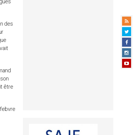
ogues
un des
ur
que
vait
emand
mson
t être
efebvre