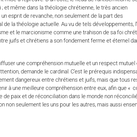
 ; et même dans la théologie chrétienne, le très ancien
un esprit de revanche, non seulement de la part des
ral de la théologie actuelle. Au vu de tels développements, l
ïsme et le marcionisme comme une trahison de sa foi chrét
 entre juifs et chrétiens a son fondement ferme et éternel d
 diffuser une compréhension mutuelle et un respect mutuel
 attention, demande le cardinal. C’est le prérequis indispens
ignement dangereux entre chrétiens et juifs, mais que tous re
arvenir à une meilleure compréhension entre eux, afin que 
e de paix et de réconciliation dans le monde non réconcili
tion non seulement les uns pour les autres, mais aussi ens