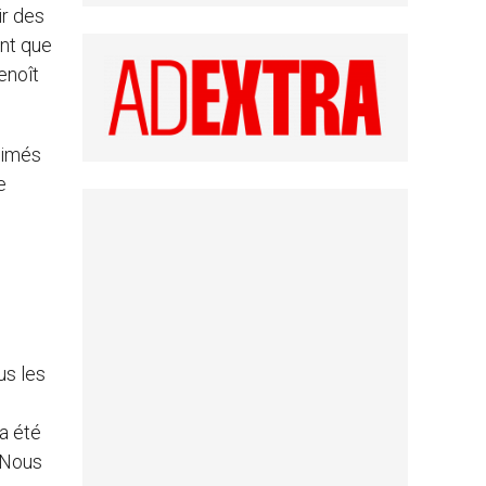
ir des
ant que
enoît
itimés
e
us les
a été
 Nous