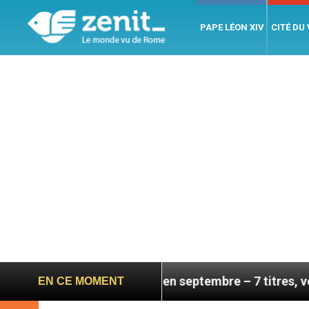
PAPE LÉON XIV
CITÉ DU
é de sa visite en septembre – 7 titres, vendredi 7 aoû
EN CE MOMENT