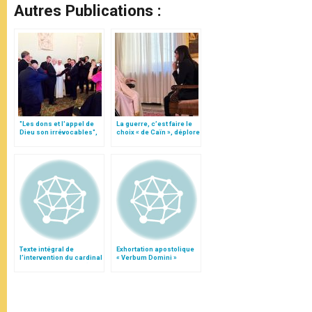
Autres Publications :
"Les dons et l'appel de
La guerre, c’est faire le
Dieu son irrévocables",
choix « de Caïn », déplore
document
le pape François
Texte intégral de
Exhortation apostolique
l’intervention du cardinal
« Verbum Domini »
Vanhoye au synode (6
octobre)