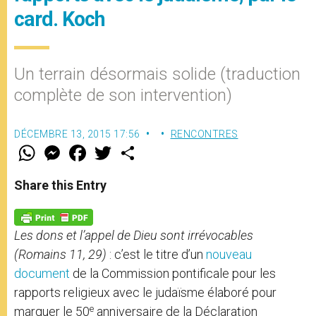
card. Koch
Un terrain désormais solide (traduction
complète de son intervention)
DÉCEMBRE 13, 2015 17:56
RENCONTRES
W
M
F
T
S
h
e
a
w
h
a
s
c
i
a
t
s
e
t
r
Share this Entry
s
e
b
t
e
A
n
o
e
p
g
o
r
p
e
k
Les dons et l’appel de Dieu sont irrévocables
r
(Romains 11, 29)
: c’est le titre d’un
nouveau
document
de la Commission pontificale pour les
rapports religieux avec le judaïsme élaboré pour
e
marquer le 50
anniversaire de la Déclaration