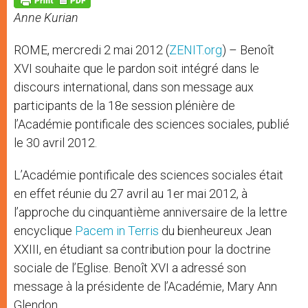
p
e
k
Anne Kurian
r
ROME, mercredi 2 mai 2012 (
ZENIT.org
) – Benoît
XVI souhaite que le pardon soit intégré dans le
discours international, dans son message aux
participants de la 18e session plénière de
l’Académie pontificale des sciences sociales, publié
le 30 avril 2012.
L’Académie pontificale des sciences sociales était
en effet réunie du 27 avril au 1er mai 2012, à
l’approche du cinquantième anniversaire de la lettre
encyclique
Pacem in Terris
du bienheureux Jean
XXIII, en étudiant sa contribution pour la doctrine
sociale de l’Eglise. Benoît XVI a adressé son
message à la présidente de l’Académie, Mary Ann
Glendon.