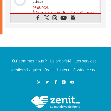
saints»
06.08.2026
À Assise, le cardinal Pizzaballa affirme que
«les chrétiens veulent la paix»
06.08.2026
Au Mexique, le cardinal Parolin invite à être
aux côtés des marginalisées
06.08.2026
À Assise, le Pape invite les jeunes à
«construire la civilisation de l'amour»
05.08.2026
La visite du Pape en Argentine portera «un
message de paix et de dignité humaine»
Qui sommes-nous ?
La propriété
Les services
05.08.2026
Mentions Legales
Droits d’auteur
Contactez-nous
«La visite du Pape en Uruguay renforcera
l'espérance» affirme Mgr Tróccoli
05.08.2026
Le nonce en Ukraine: «Il est inquiétant
d'entendre ceux qui bénissent la guerre»
05.08.2026
Léon XIV au Pérou, une lueur d'espoir pour
un peuple en quête de paix