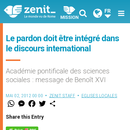
FR
MISSION
Le pardon doit être intégré dans
le discours international
Académie pontificale des sciences
sociales : message de Benoît XVI
MAI 02, 2012 00:00
ZENIT STAFF
EGLISES LOCALES
W
M
F
T
S
h
e
a
w
h
a
s
c
i
a
t
s
e
t
r
Share this Entry
s
e
b
t
e
A
n
o
e
p
g
o
r