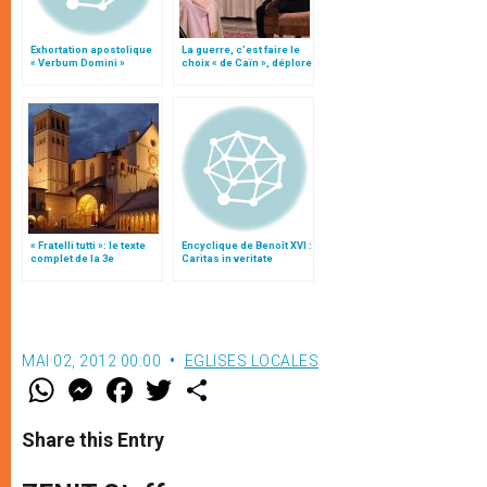
Exhortation apostolique
La guerre, c’est faire le
« Verbum Domini »
choix « de Caïn », déplore
le pape François
« Fratelli tutti »: le texte
Encyclique de Benoît XVI :
complet de la 3e
Caritas in veritate
encyclique du pape
François
MAI 02, 2012 00:00
EGLISES LOCALES
W
M
F
T
S
h
e
a
w
h
a
s
c
i
a
t
s
e
t
r
Share this Entry
s
e
b
t
e
A
n
o
e
p
g
o
r