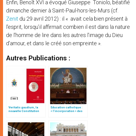
Enfin, Benoît XVI a évoqué Giuseppe Toniolo, béatifié
dimanche dernier à Saint-Paul-hors-les-Murs (cf.
Zenit
du 29 avril 2012) : il « avait cela bien présent à
l’esprit, lorsqu’il affirmait combien il est dans la nature
de l’homme de lire dans les autres l’image du Dieu
d’amour, et dans le créé son empreinte ».
Autres Publications :
Veritatis gaudium, la
Education catholique :
nouvelle Constitution
« l’incorporation » des
pour les études
instituts de théologie à
ecclésiastiques
des Facultés
ecclésiastiques