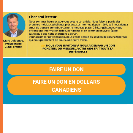
FAIRE UN DON
FAIRE UN DON EN DOLLARS
CANADIENS