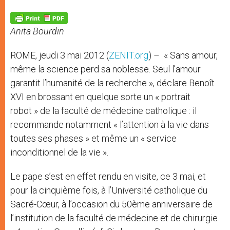
A
n
o
e
p
g
o
r
p
e
k
Anita Bourdin
r
ROME, jeudi 3 mai 2012 (
ZENIT.org
) – « Sans amour,
même la science perd sa noblesse. Seul l’amour
garantit l’humanité de la recherche », déclare Benoît
XVI en brossant en quelque sorte un « portrait
robot » de la faculté de médecine catholique : il
recommande notamment « l’attention à la vie dans
toutes ses phases » et même un « service
inconditionnel de la vie ».
Le pape s’est en effet rendu en visite, ce 3 mai, et
pour la cinquième fois, à l’Université catholique du
Sacré-Cœur, à l’occasion du 50ème anniversaire de
l’institution de la faculté de médecine et de chirurgie