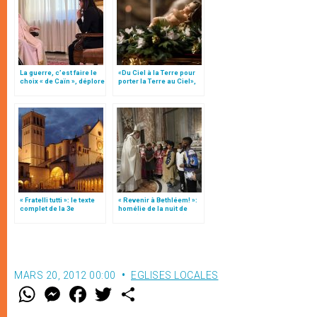
La guerre, c’est faire le
«Du Ciel à la Terre pour
choix « de Caïn », déplore
porter la Terre au Ciel»,
le pape François
par Mgr Francesco Follo
« Fratelli tutti »: le texte
« Revenir à Bethléem! »:
complet de la 3e
homélie de la nuit de
encyclique du pape
Noël (texte complet)
François
MARS 20, 2012 00:00
EGLISES LOCALES
W
M
F
T
S
h
e
a
w
h
a
s
c
i
a