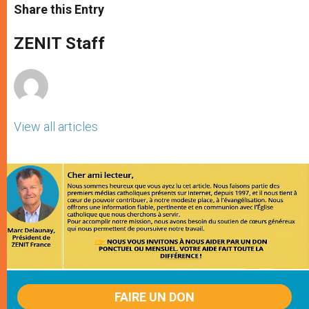
t
s
e
t
r
Share this Entry
s
e
b
t
e
A
n
o
e
p
g
o
r
ZENIT Staff
p
e
k
r
View all articles
FAIRE UN DON