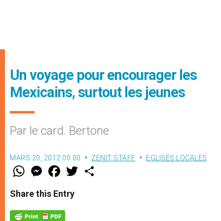
Un voyage pour encourager les
Mexicains, surtout les jeunes
Par le card. Bertone
MARS 20, 2012 00:00
ZENIT STAFF
EGLISES LOCALES
W
M
F
T
S
h
e
a
w
h
a
s
c
i
a
t
s
e
t
r
Share this Entry
s
e
b
t
e
A
n
o
e
p
g
o
r