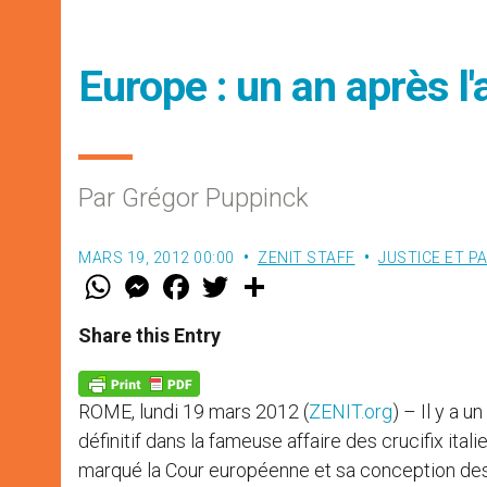
Europe : un an après l'
Par Grégor Puppinck
MARS 19, 2012 00:00
ZENIT STAFF
JUSTICE ET PA
W
M
F
T
S
h
e
a
w
h
a
s
c
i
a
t
s
e
t
r
Share this Entry
s
e
b
t
e
A
n
o
e
p
g
o
r
p
e
k
ROME, lundi 19 mars 2012 (
ZENIT.org
) – Il y a 
r
définitif dans la fameuse affaire des crucifix ital
marqué la Cour européenne et sa conception des 