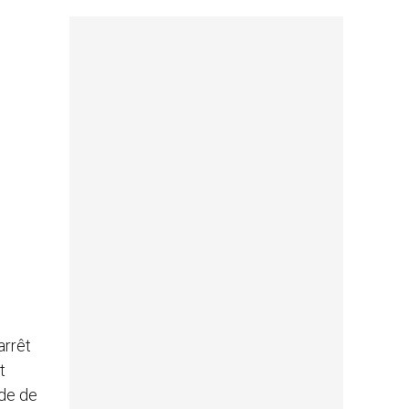
arrêt
t
ude de