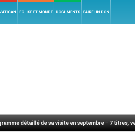
 VATICAN
EGLISE ET MONDE
DOCUMENTS
FAIRE UN DON
é de sa visite en septembre – 7 titres, vendredi 7 aoû