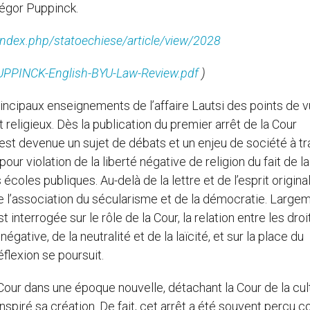
régor Puppinck.
it/index.php/statoechiese/article/view/2028
PUPPINCK-English-BYU-Law-Review.pdf
)
incipaux enseignements de l’affaire Lautsi des points de 
et religieux. Dès la publication du premier arrêt de la Cour
est devenue un sujet de débats et un enjeu de société à t
 pour violation de la liberté négative de religion du fait de la
coles publiques. Au-delà de la lettre et de l’esprit original
 l’association du sécularisme et de la démocratie. Large
interrogée sur le rôle de la Cour, la relation entre les droi
 négative, de la neutralité et de la laïcité, et sur la place du
flexion se poursuit.
a Cour dans une époque nouvelle, détachant la Cour de la cul
nspiré sa création. De fait, cet arrêt a été souvent perçu