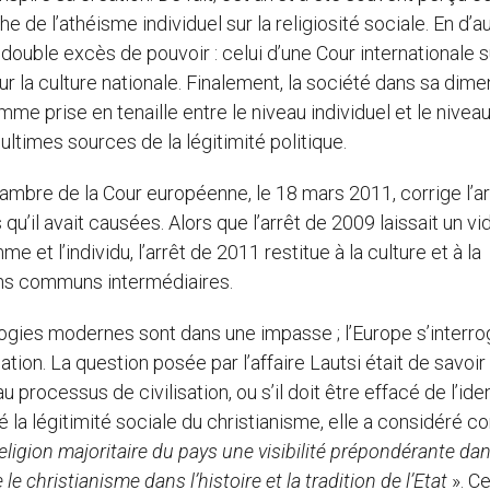
de l’athéisme individuel sur la religiosité sociale. En d’a
ouble excès de pouvoir : celui d’une Cour internationale s
 sur la culture nationale. Finalement, la société dans sa dim
mme prise en tenaille entre le niveau individuel et le nivea
ultimes sources de la légitimité politique.
Chambre de la Cour européenne, le 18 mars 2011, corrige l’a
u’il avait causées. Alors que l’arrêt de 2009 laissait un vi
e et l’individu, l’arrêt de 2011 restitue à la culture et à la
iens communs intermédiaires.
ologies modernes sont dans une impasse ; l’Europe s’interr
tion. La question posée par l’affaire Lautsi était de savoir 
rocessus de civilisation, ou s’il doit être effacé de l’ide
mé la légitimité sociale du christianisme, elle a considéré
eligion majoritaire du pays une visibilité prépondérante da
le christianisme dans l’histoire et la tradition de l’Etat
». Ce