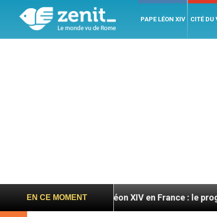
PAPE LÉON XIV
CITÉ DU
toires
Léon XIV en France : le programme détaill
EN CE MOMENT