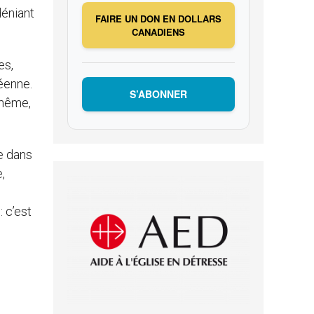
déniant
FAIRE UN DON EN DOLLARS
CANADIENS
es,
éenne.
S’ABONNER
-même,
e dans
,
: c’est