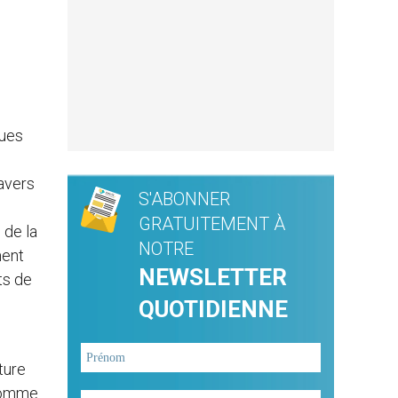
vues
ravers
S'ABONNER
GRATUITEMENT À
 de la
NOTRE
ment
NEWSLETTER
ts de
QUOTIDIENNE
ture
 comme