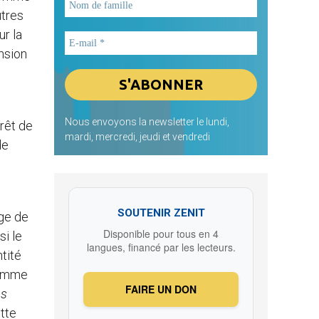
utres
ur la
ension
u
Nous envoyons la newsletter le lundi,
rrêt de
mardi, mercredi, jeudi et vendredi
de
SOUTENIR ZENIT
oge de
Disponible pour tous en 4
si le
langues, financé par les lecteurs.
ntité
 comme
FAIRE UN DON
ns
tte