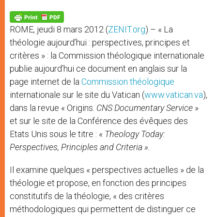
A
n
o
e
p
g
o
r
p
e
k
ROME, jeudi 8 mars 2012 (
ZENIT.org
) – « La
r
théologie aujourd’hui : perspectives, principes et
critères » : la Commission théologique internationale
publie aujourd’hui ce document en anglais sur la
page internet de la
Commission théologique
internationale sur le site du Vatican (
www.vatican.va
),
dans la revue « Origins.
CNS Documentary Service
»
et sur le site de la Conférence des évêques des
Etats Unis sous le titre : «
Theology Today:
Perspectives, Principles and Criteria ».
Il examine quelques « perspectives actuelles » de la
théologie et propose, en fonction des principes
constitutifs de la théologie, « des critères
méthodologiques qui permettent de distinguer ce