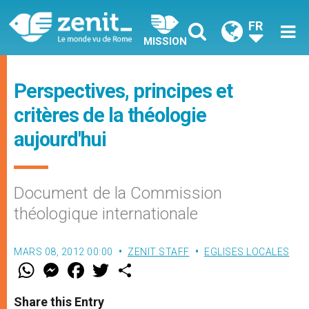
FR
MISSION
Perspectives, principes et
critères de la théologie
aujourd'hui
Document de la Commission
théologique internationale
MARS 08, 2012 00:00
ZENIT STAFF
EGLISES LOCALES
W
M
F
T
S
h
e
a
w
h
a
s
c
i
a
t
s
e
t
r
Share this Entry
s
e
b
t
e