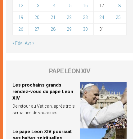
12
13
14
15
16
17
18
19
20
21
22
23
24
25
26
27
28
29
30
31
« Fév
Avr »
PAPE LÉON XIV
Les prochains grands
rendez-vous du pape Léon
XIV
De retour au Vatican, après trois
semaines de vacances
Le pape Léon XIV poursuit
ses haltes spirituelles