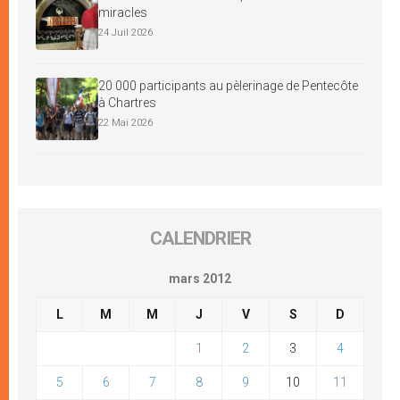
miracles
24 Juil 2026
20 000 participants au pèlerinage de Pentecôte
à Chartres
22 Mai 2026
CALENDRIER
mars 2012
L
M
M
J
V
S
D
1
2
3
4
5
6
7
8
9
10
11