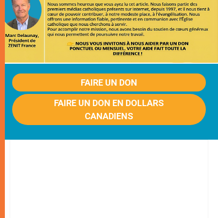
FAIRE UN DON
FAIRE UN DON EN DOLLARS
CANADIENS