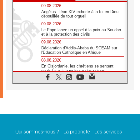
09.08.2026
Angélus: Léon XIV exhorte à la foi en Dieu
dépouillée de tout orgueil
09.08.2026
Le Pape lance un appel à la paix au Soudan
et à la protection des civils
09.08.2026
Déclaration d'Addis-Abeba du SCEAM sur
l'Éducation Catholique en Afrique
08.08.2026
En Cisjordanie, les chrétiens se sentent
seuls face à la violence des colons
08.08.2026
Léon XIV au sanctuaire de Notre Dame du
Bon Conseil à Genazzano en septembre
08.08.2026
Léon XIV: Sainte Agathe aide à contempler
la victoire de l'amour sur la mort
08.08.2026
«Relancer l'empathie», le projet Triennal d'art
des Universités catholiques
Qui sommes-nous ?
La propriété
Les services
08.08.2026
Signis 2026, donner la parole aux religieuses