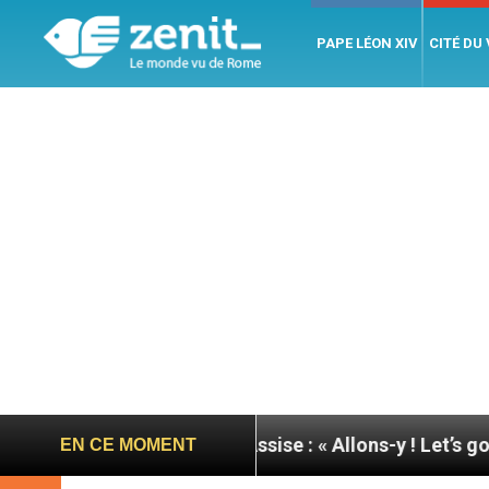
PAPE LÉON XIV
CITÉ DU
née du pape à Assise : « Allons-y ! Let’s go ! »
N
EN CE MOMENT