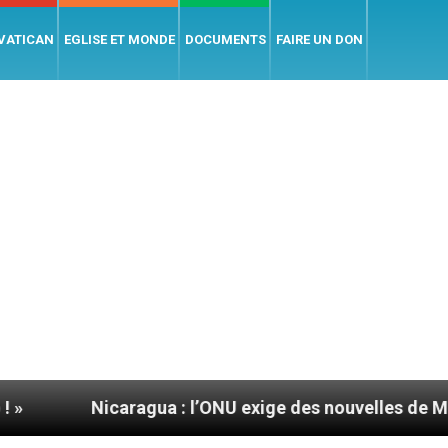
 VATICAN
EGLISE ET MONDE
DOCUMENTS
FAIRE UN DON
icaragua : l’ONU exige des nouvelles de Mgr Mata