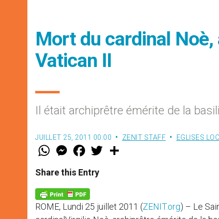
Mort du cardinal Noè, a
Vatican II
Il était archiprêtre émérite de la basi
JUILLET 25, 2011 00:00
ZENIT STAFF
EGLISES LO
W
M
F
T
S
h
e
a
w
h
a
s
c
i
a
t
s
e
t
r
Share this Entry
s
e
b
t
e
A
n
o
e
p
g
o
r
p
e
k
ROME, Lundi 25 juillet 2011 (
ZENIT.org
) – Le Sai
r