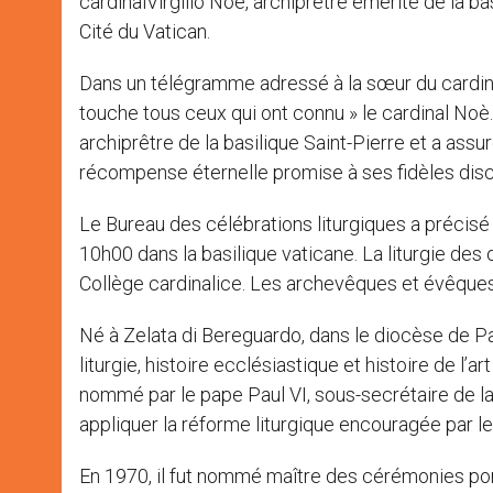
cardinalVirgilio Noè, archiprêtre émérite de la ba
Cité du Vatican.
Dans un télégramme adressé à la sœur du cardinal d
touche tous ceux qui ont connu » le cardinal Noè
archiprêtre de la basilique Saint-Pierre et a assur
récompense éternelle promise à ses fidèles disci
Le Bureau des célébrations liturgiques a précisé 
10h00 dans la basilique vaticane. La liturgie de
Collège cardinalice. Les archevêques et évêque
Né à Zelata di Bereguardo, dans le diocèse de Pa
liturgie, histoire ecclésiastique et histoire de l’a
nommé par le pape Paul VI, sous-secrétaire de la 
appliquer la réforme liturgique encouragée par le 
En 1970, il fut nommé maître des cérémonies pont