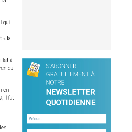
 la
l qui
 « la
llet à
S'ABONNER
yen du
GRATUITEMENT À
NOTRE
n en
NEWSLETTER
 il fut
QUOTIDIENNE
des