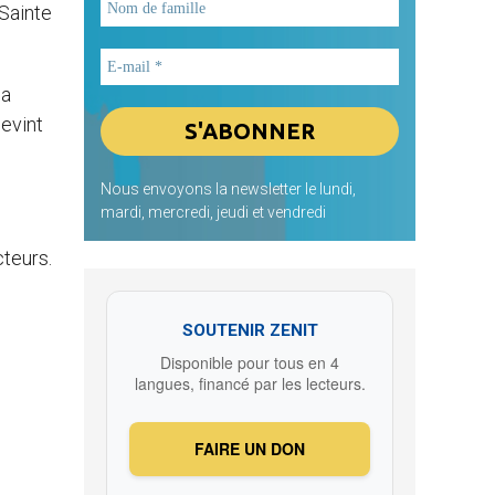
 Sainte
la
devint
Nous envoyons la newsletter le lundi,
mardi, mercredi, jeudi et vendredi
cteurs.
SOUTENIR ZENIT
Disponible pour tous en 4
langues, financé par les lecteurs.
FAIRE UN DON