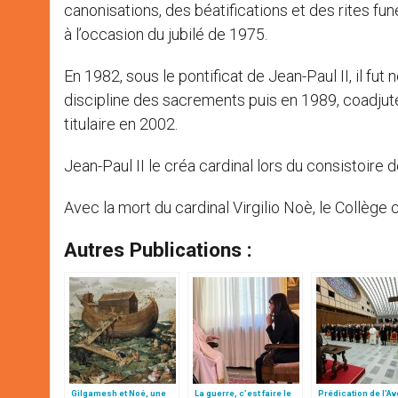
canonisations, des béatifications et des rites funé
à l’occasion du jubilé de 1975.
En 1982, sous le pontificat de Jean-Paul II, il fu
discipline des sacrements puis en 1989, coadjuteu
titulaire en 2002.
Jean-Paul II le créa cardinal lors du consistoire 
Avec la mort du cardinal Virgilio Noè, le Collèg
Autres Publications :
Gilgamesh et Noé, une
La guerre, c’est faire le
Prédication de l’Ave