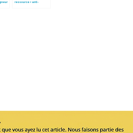
igneur
ressource « anti-
corruption » (traduction
complète)