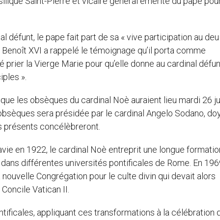
silique Saint-Pierre et vicaire général émérite du pape pour
éfunt, le pape fait part de sa « vive participation au deui
. Benoît XVI a rappelé le témoignage qu’il porta comme
é prier la Vierge Marie pour qu’elle donne au cardinal défunt
ples ».
que les obsèques du cardinal Noè auraient lieu mardi 26 jui
s obsèques sera présidée par le cardinal Angelo Sodano, do
s présents concélèbreront.
vie en 1922, le cardinal Noè entreprit une longue formatio
rt dans différentes universités pontificales de Rome. En 1969,
nouvelle Congrégation pour le culte divin qui devait alors
Concile Vatican II.
ificales, appliquant ces transformations à la célébration 