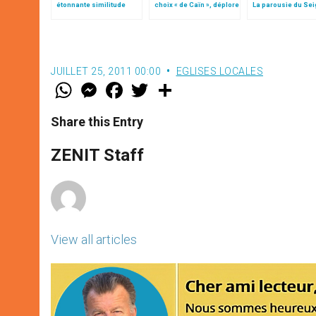
étonnante similitude
choix « de Caïn », déplore
La parousie du Se
le pape François
JUILLET 25, 2011 00:00
EGLISES LOCALES
W
M
F
T
S
h
e
a
w
h
a
s
c
i
a
t
s
e
t
r
Share this Entry
s
e
b
t
e
A
n
o
e
p
g
o
r
ZENIT Staff
p
e
k
r
View all articles