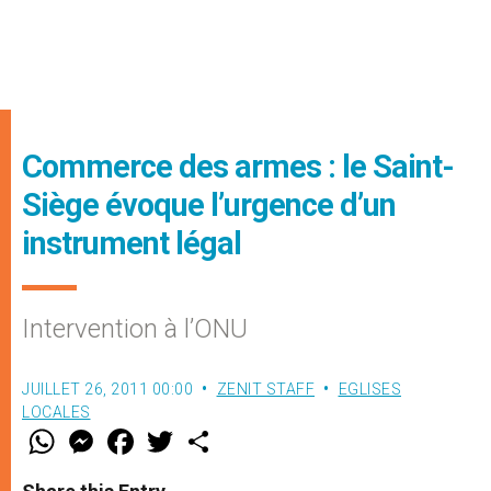
Commerce des armes : le Saint-
Siège évoque l’urgence d’un
instrument légal
Intervention à l’ONU
JUILLET 26, 2011 00:00
ZENIT STAFF
EGLISES
LOCALES
W
M
F
T
S
h
e
a
w
h
a
s
c
i
a
t
s
e
t
r