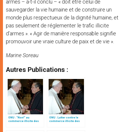
armes – a-t-il conclu – « doit être celui de
sauvegarder la vie humaine et de construire un
monde plus respectueux de la dignité humaine, et
pas seulement de réglementer le trafic illicite
d’armes ». « Agir de manière responsable signifie
promouvoir une vraie culture de paix et de vie ».
Marine Soreau
Autres Publications :
ONU : "Non!" au
ONU : Lutter contre le
commerce illicite des
commerce illicite des
armes légères
armes légères et de petit
(traduction complète)
calibre, par Mgr Auza