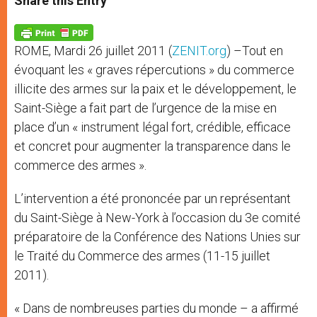
Share this Entry
s
e
b
t
e
A
n
o
e
p
g
o
r
p
e
k
ROME, Mardi 26 juillet 2011 (
ZENIT.org
) –Tout en
r
évoquant les « graves répercutions » du commerce
illicite des armes sur la paix et le développement, le
Saint-Siège a fait part de l’urgence de la mise en
place d’un « instrument légal fort, crédible, efficace
et concret pour augmenter la transparence dans le
commerce des armes ».
L’intervention a été prononcée par un représentant
du Saint-Siège à New-York à l’occasion du 3e comité
préparatoire de la Conférence des Nations Unies sur
le Traité du Commerce des armes (11-15 juillet
2011).
« Dans de nombreuses parties du monde – a affirmé