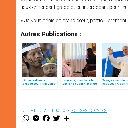
lieux en rendant grâce et en intercédant pour l’hu
« Je vous bénis de grand cœur, particulièrement les
Autres Publications :
Document final du
La guerre, c’est faire le
Voyage apostoliqu
synode pour l'Amazonie
choix « de Caïn », déplore
pape Léon XIV en A
en français: traduction
le pape François
non officielle
JUILLET 17, 2011 00:00
EGLISES LOCALES
W
M
F
T
S
h
e
a
w
h
a
s
c
i
a