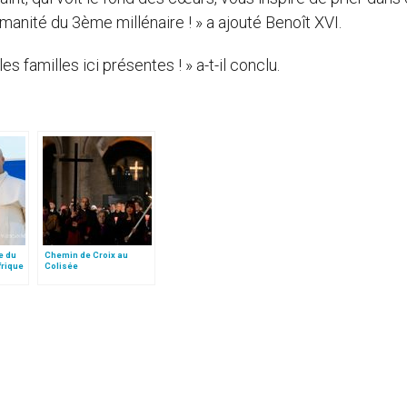
manité du 3ème millénaire ! » a ajouté Benoît XVI.
 familles ici présentes ! » a-t-il conclu.
e du
Chemin de Croix au
frique
Colisée