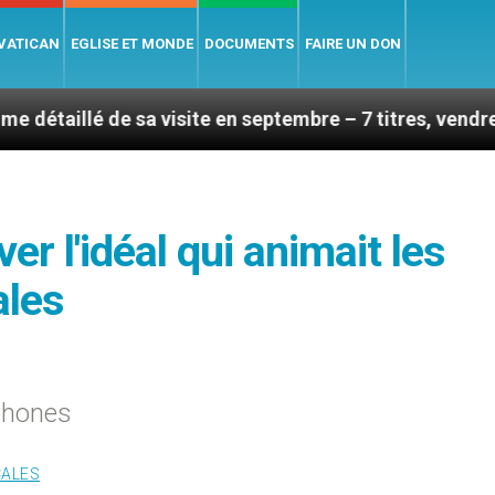
 VATICAN
EGLISE ET MONDE
DOCUMENTS
FAIRE UN DON
de sa visite en septembre – 7 titres, vendredi 7 août 2
er l'idéal qui animait les
ales
ophones
CALES