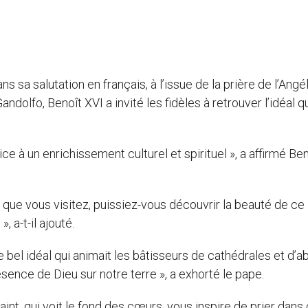
ns sa salutation en français, à l’issue de la prière de l’Angé
dolfo, Benoît XVI a invité les fidèles à retrouver l’idéal q
 à un enrichissement culturel et spirituel », a affirmé Ben
que vous visitez, puissiez-vous découvrir la beauté de ce
, a-t-il ajouté.
e bel idéal qui animait les bâtisseurs de cathédrales et d’a
ésence de Dieu sur notre terre », a exhorté le pape.
Saint, qui voit le fond des cœurs, vous inspire de prier dans