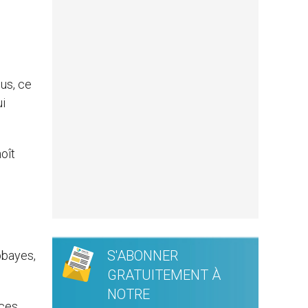
lus, ce
ui
oît
S'ABONNER
bbayes,
GRATUITEMENT À
NOTRE
 ces