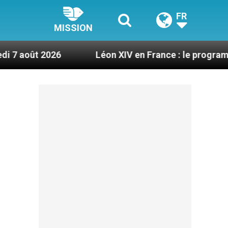
FR
MISSION
026
Léon XIV en France : le programme détaillé