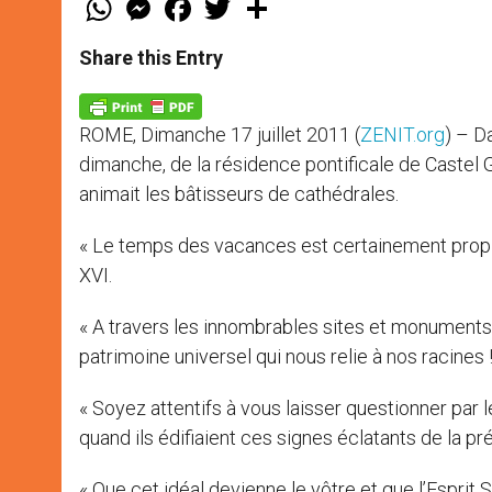
h
e
a
w
h
a
s
c
i
a
t
s
e
t
r
Share this Entry
s
e
b
t
e
A
n
o
e
p
g
o
r
p
e
k
ROME, Dimanche 17 juillet 2011 (
ZENIT.org
) – Da
r
dimanche, de la résidence pontificale de Castel Gan
animait les bâtisseurs de cathédrales.
« Le temps des vacances est certainement propice
XVI.
« A travers les innombrables sites et monuments 
patrimoine universel qui nous relie à nos racines ! »
« Soyez attentifs à vous laisser questionner par l
quand ils édifiaient ces signes éclatants de la pr
« Que cet idéal devienne le vôtre et que l’Esprit 