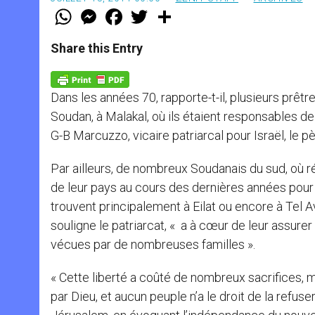
W
M
F
T
S
h
e
a
w
h
a
s
c
i
a
t
s
e
t
r
Share this Entry
s
e
b
t
e
A
n
o
e
p
g
o
r
p
e
k
Dans les années 70, rapporte-t-il, plusieurs prê
r
Soudan, à Malakal, où ils étaient responsables d
G-B Marcuzzo, vicaire patriarcal pour Israël, le 
Par ailleurs, de nombreux Soudanais du sud, où ré
de leur pays au cours des dernières années pour s
trouvent principalement à Eilat ou encore à Tel Av
souligne le patriarcat, « a à cœur de leur assurer
vécues par de nombreuses familles ».
« Cette liberté a coûté de nombreux sacrifices, m
par Dieu, et aucun peuple n’a le droit de la refuse