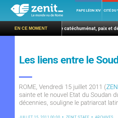
PAPE LÉON XIV
CITÉ DU
 se confie : entre catéchuménat, paix et défis migratoi
EN CE MOMENT
Les liens entre le Soud
ROME, Vendredi 15 juillet 2011 (
ZEN
sainte et le nouvel Etat du Soudan du
décennies, souligne le patriarcat la
JUILLET 15, 2011 00:00
ZENIT STAFF
ARCHIVES