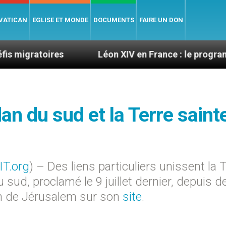
 VATICAN
EGLISE ET MONDE
DOCUMENTS
FAIRE UN DON
res
Léon XIV en France : le programme détaillé 
an du sud et la Terre saint
IT.org
) – Des liens particuliers unissent la 
 sud, proclamé le 9 juillet dernier, depuis d
tin de Jérusalem sur son
site
.