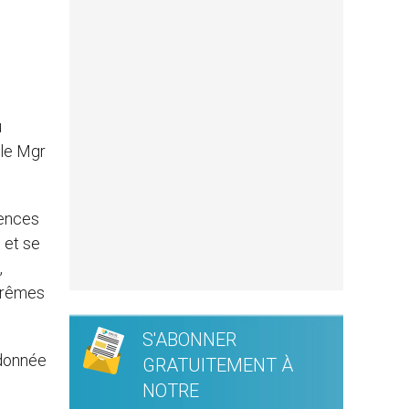
u
ple Mgr
lences
 et se
,
xtrêmes
S'ABONNER
 donnée
GRATUITEMENT À
NOTRE