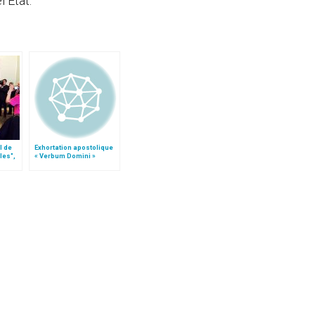
 Etat.
l de
Exhortation apostolique
les",
« Verbum Domini »