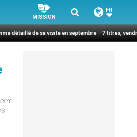
FR
MISSION
de sa visite en septembre – 7 titres, vendredi 7 août 2
e
Terre
es