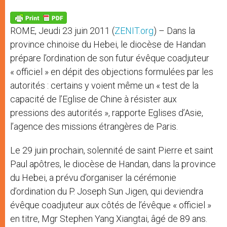
A
n
o
e
p
g
o
r
p
e
k
ROME, Jeudi 23 juin 2011 (
ZENIT.org
) – Dans la
r
province chinoise du Hebei, le diocèse de Handan
prépare l’ordination de son futur évêque coadjuteur
« officiel » en dépit des objections formulées par les
autorités : certains y voient même un « test de la
capacité de l’Eglise de Chine à résister aux
pressions des autorités », rapporte Eglises d’Asie,
l’agence des missions étrangères de Paris.
Le 29 juin prochain, solennité de saint Pierre et saint
Paul apôtres, le diocèse de Handan, dans la province
du Hebei, a prévu d’organiser la cérémonie
d’ordination du P. Joseph Sun Jigen, qui deviendra
évêque coadjuteur aux côtés de l’évêque « officiel »
en titre, Mgr Stephen Yang Xiangtai, âgé de 89 ans.