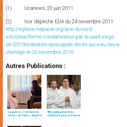
(1) Ucanews, 20 juin 2011.
(2) Voir dépêche EDA du 24 novembre 2011 :
http://eglasie.mepasie.org/asie-du-nord-
est/chine/ferme-condamnation-par-le-saint-siege-
de-l2019ordination-episcopale-illicite-qui-a-eu-lieu-a-
chendge-le-20-novembre-2010
Autres Publications :
La guerre, c’est faire le
88 nouveaux prêtres
choix « de Caïn », déplore
ordonnés pour la France
le pape François
en 2023