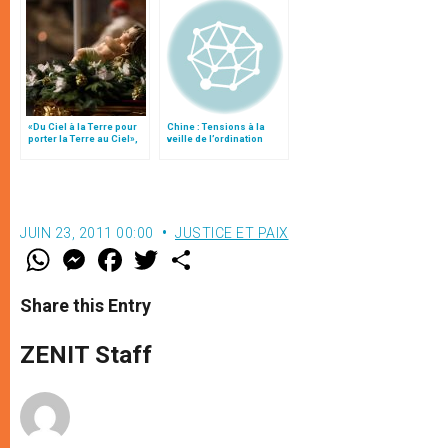
«Du Ciel à la Terre pour
Chine : Tensions à la
porter la Terre au Ciel»,
veille de l’ordination
par Mgr Francesco Follo
illicite d’un évêque à
Shantou
JUIN 23, 2011 00:00
JUSTICE ET PAIX
W
M
F
T
S
h
e
a
w
h
a
s
c
i
a
t
s
e
t
r
Share this Entry
s
e
b
t
e
A
n
o
e
p
g
o
r
ZENIT Staff
p
e
k
r