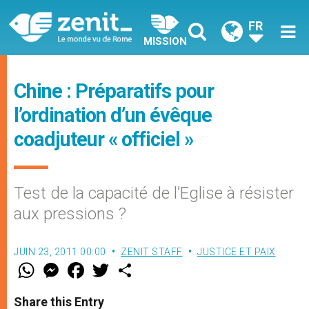
FR
MISSION
Chine : Préparatifs pour
l’ordination d’un évêque
coadjuteur « officiel »
Test de la capacité de l’Eglise à résister
aux pressions ?
JUIN 23, 2011 00:00
ZENIT STAFF
JUSTICE ET PAIX
W
M
F
T
S
h
e
a
w
h
a
s
c
i
a
t
s
e
t
r
Share this Entry
s
e
b
t
e