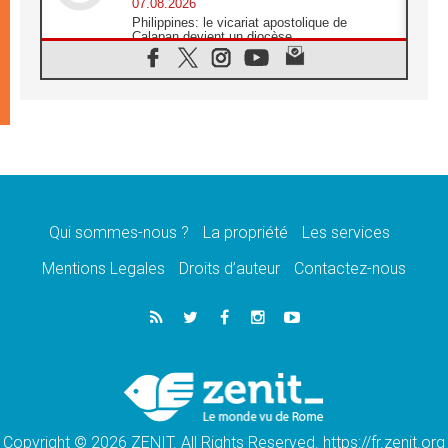
07.08.2026
Philippines: le vicariat apostolique de
Calapan devient un diocèse
07.08.2026
Congo-Brazzaville : le 15 août, entre
solennité de l'Assomption et mémoire
nationale
07.08.2026
«La paix commence par l'empathie» estime
le cardinal Parolin
07.08.2026
En Colombie, «la paix ne s'achète pas avec
une signature»
Qui sommes-nous ?
La propriété
Les services
07.08.2026
Mentions Legales
Droits d’auteur
Contactez-nous
Le programme du voyage apostolique du
Pape en France dévoilé
07.08.2026
1ère Conférence continentale sur l'éducation
catholique en Afrique
07.08.2026
Un logo symbolique pour la venue du Pape
en France
Copyright © 2026 ZENIT. All Rights Reserved. https://fr.zenit.org