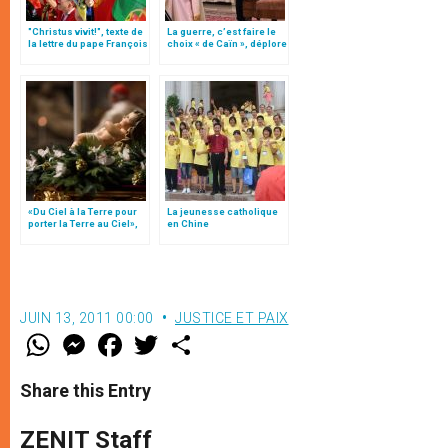
"Christus vivit!", texte de
La guerre, c’est faire le
la lettre du pape François
choix « de Caïn », déplore
aux jeunes du monde
le pape François
«Du Ciel à la Terre pour
La jeunesse catholique
porter la Terre au Ciel»,
en Chine
par Mgr Francesco Follo
JUIN 13, 2011 00:00
JUSTICE ET PAIX
W
M
F
T
S
h
e
a
w
h
a
s
c
i
a
t
s
e
t
r
Share this Entry
s
e
b
t
e
A
n
o
e
p
g
o
r
ZENIT Staff