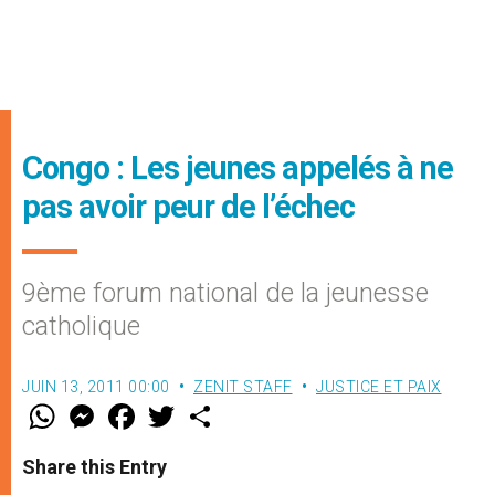
Congo : Les jeunes appelés à ne
pas avoir peur de l’échec
9ème forum national de la jeunesse
catholique
JUIN 13, 2011 00:00
ZENIT STAFF
JUSTICE ET PAIX
W
M
F
T
S
h
e
a
w
h
a
s
c
i
a
t
s
e
t
r
Share this Entry
s
e
b
t
e