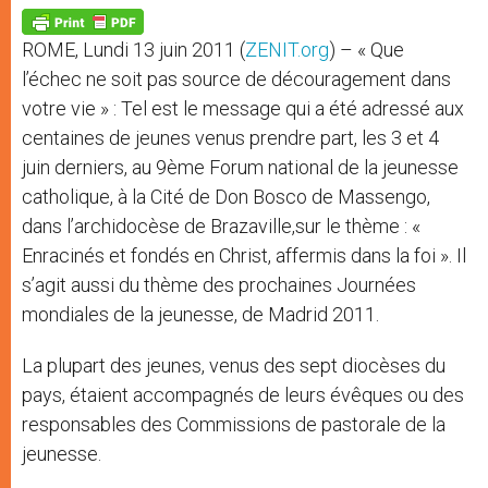
A
n
o
e
p
g
o
r
p
e
k
ROME, Lundi 13 juin 2011 (
ZENIT.org
) – « Que
r
l’échec ne soit pas source de découragement dans
votre vie » : Tel est le message qui a été adressé aux
centaines de jeunes venus prendre part, les 3 et 4
juin derniers, au 9ème Forum national de la jeunesse
catholique, à la Cité de Don Bosco de Massengo,
dans l’archidocèse de Brazaville,sur le thème : «
Enracinés et fondés en Christ, affermis dans la foi ». Il
s’agit aussi du thème des prochaines Journées
mondiales de la jeunesse, de Madrid 2011.
La plupart des jeunes, venus des sept diocèses du
pays, étaient accompagnés de leurs évêques ou des
responsables des Commissions de pastorale de la
jeunesse.