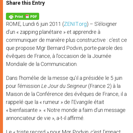
t
s
e
t
r
Share this Entry
s
e
b
t
e
A
n
o
e
p
g
o
r
p
e
k
ROME, Lundi 6 juin 2011 (
ZENIT.org
) – S’éloigner
r
d’un « zapping planétaire » et apprendre à
communiquer de manière plus constructive : c’est ce
que propose Mgr Bernard Podvin, porte-parole des
évêques de France, à l’occasion de la Journée
Mondiale de la Communication.
Dans l’homélie de la messe qu’il a présidée le 5 juin
pour l’émission
Le Jour du Seigneur
(France 2) à la
Maison de la Conférence des évêques de France, il a
rappelé que la « rumeur » de l’Evangile était
« bienfaisante ». « Notre monde a faim d’un message
annonciateur de vie », a-t-il affirmé.
Le « triste record » pour Mgr Podvin, c’est l’impact