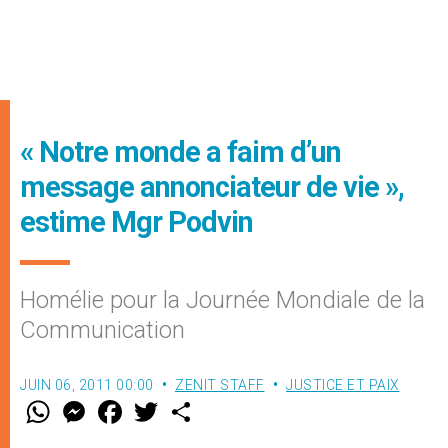
« Notre monde a faim d’un
message annonciateur de vie »,
estime Mgr Podvin
Homélie pour la Journée Mondiale de la
Communication
JUIN 06, 2011 00:00
ZENIT STAFF
JUSTICE ET PAIX
W
M
F
T
S
h
e
a
w
h
a
s
c
i
a