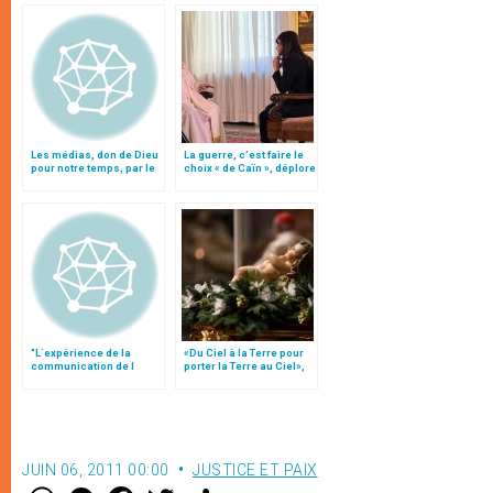
Les médias, don de Dieu
La guerre, c’est faire le
pour notre temps, par le
choix « de Caïn », déplore
patriarche Twal
le pape François
"L´expérience de la
«Du Ciel à la Terre pour
communication de l
porter la Terre au Ciel»,
´Eglise de France"
par Mgr Francesco Follo
JUIN 06, 2011 00:00
JUSTICE ET PAIX
W
M
F
T
S