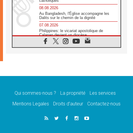
catholiques
08.08.2026
Au Bangladesh, l'Église accompagne les
Dalits sur le chemin de la dignité
07.08.2026
Philippines: le vicariat apostolique de
Calapan devient un diocèse
07.08.2026
Congo-Brazzaville : le 15 août, entre
solennité de l'Assomption et mémoire
nationale
07.08.2026
«La paix commence par l'empathie» estime
le cardinal Parolin
07.08.2026
En Colombie, «la paix ne s'achète pas avec
une signature»
Qui sommes-nous ?
La propriété
Les services
07.08.2026
Mentions Legales
Droits d’auteur
Contactez-nous
Le programme du voyage apostolique du
Pape en France dévoilé
07.08.2026
1ère Conférence continentale sur l'éducation
catholique en Afrique
07.08.2026