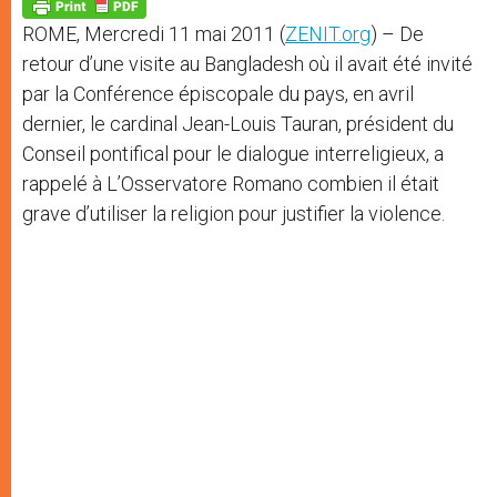
p
g
o
r
p
e
k
ROME, Mercredi 11 mai 2011 (
ZENIT.org
) – De
r
retour d’une visite au Bangladesh où il avait été invité
par la Conférence épiscopale du pays, en avril
dernier, le cardinal Jean-Louis Tauran, président du
Conseil pontifical pour le dialogue interreligieux, a
rappelé à L’Osservatore Romano combien il était
grave d’utiliser la religion pour justifier la violence.