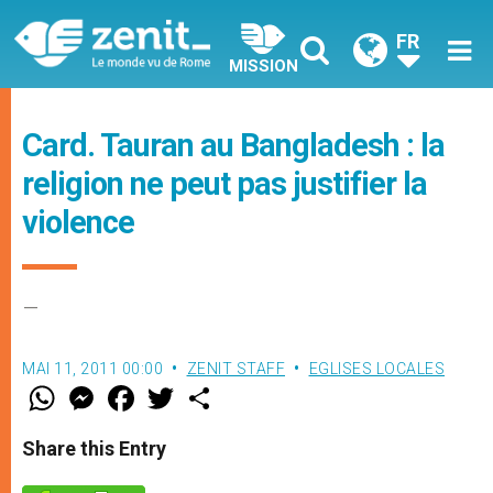
FR
MISSION
Card. Tauran au Bangladesh : la
religion ne peut pas justifier la
violence
–
MAI 11, 2011 00:00
ZENIT STAFF
EGLISES LOCALES
W
M
F
T
S
h
e
a
w
h
a
s
c
i
a
t
s
e
t
r
Share this Entry
s
e
b
t
e
A
n
o
e