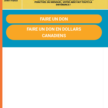
FAIRE UN DON
FAIRE UN DON EN DOLLARS
CANADIENS