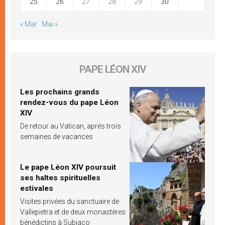
25
26
27
28
29
30
« Mar
Mai »
PAPE LÉON XIV
Les prochains grands
rendez-vous du pape Léon
XIV
De retour au Vatican, après trois
semaines de vacances
Le pape Léon XIV poursuit
ses haltes spirituelles
estivales
Visites privées du sanctuaire de
Vallepietra et de deux monastères
bénédictins à Subiaco