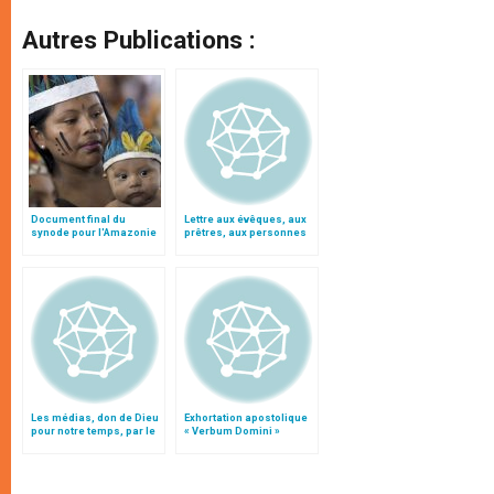
Autres Publications :
Document final du
Lettre aux évêques, aux
synode pour l'Amazonie
prêtres, aux personnes
en français: traduction
consacrées et aux
non officielle
fidèles de l'Église
catholique en Chine
Les médias, don de Dieu
Exhortation apostolique
pour notre temps, par le
« Verbum Domini »
patriarche Twal