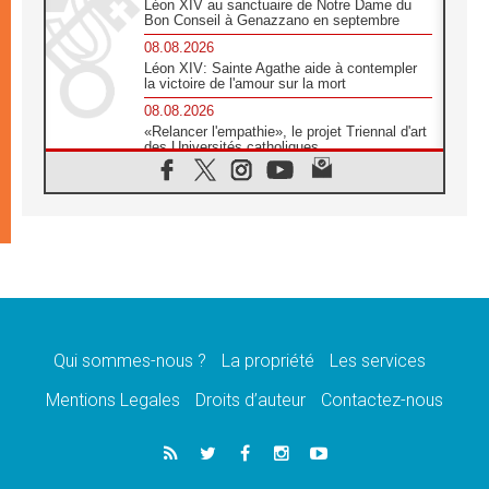
Léon XIV au sanctuaire de Notre Dame du
Bon Conseil à Genazzano en septembre
08.08.2026
Léon XIV: Sainte Agathe aide à contempler
la victoire de l'amour sur la mort
08.08.2026
«Relancer l'empathie», le projet Triennal d'art
des Universités catholiques
08.08.2026
Signis 2026, donner la parole aux religieuses
catholiques
08.08.2026
Au Bangladesh, l'Église accompagne les
Dalits sur le chemin de la dignité
07.08.2026
Philippines: le vicariat apostolique de
Calapan devient un diocèse
Qui sommes-nous ?
La propriété
Les services
07.08.2026
Congo-Brazzaville: le 15 août, entre solennité
Mentions Legales
Droits d’auteur
Contactez-nous
de l'Assomption et mémoire nationale
07.08.2026
«La paix commence par l'empathie» estime
le cardinal Parolin