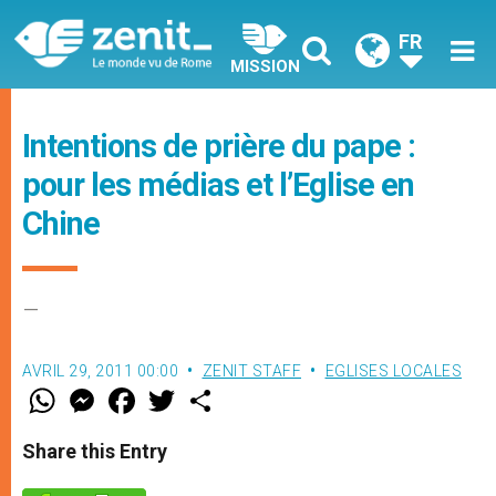
FR
MISSION
Intentions de prière du pape :
pour les médias et l’Eglise en
Chine
–
AVRIL 29, 2011 00:00
ZENIT STAFF
EGLISES LOCALES
W
M
F
T
S
h
e
a
w
h
a
s
c
i
a
t
s
e
t
r
Share this Entry
s
e
b
t
e
A
n
o
e