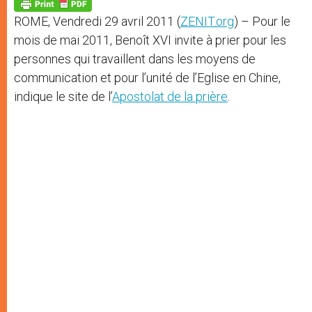
p
g
o
r
p
e
k
ROME, Vendredi 29 avril 2011 (
ZENIT.org
) – Pour le
r
mois de mai 2011, Benoît XVI invite à prier pour les
personnes qui travaillent dans les moyens de
communication et pour l’unité de l’Eglise en Chine,
indique le site de l’
Apostolat de la prière
.