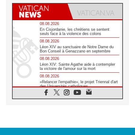
08.08.2026
En Cisjordanie, les chrétiens se sentent
seuls face à la violence des colons
08.08.2026
Léon XIV au sanctuaire de Notre Dame du
Bon Conseil à Genazzano en septembre
08.08.2026
Léon XIV: Sainte Agathe aide à contempler
la victoire de l'amour sur la mort
08.08.2026
«Relancer l'empathie», le projet Triennal d'art
des Universités catholiques
08.08.2026
Signis 2026, donner la parole aux religieuses
catholiques
08.08.2026
Au Bangladesh, l'Église accompagne les
Dalits sur le chemin de la dignité
07.08.2026
Philippines: le vicariat apostolique de