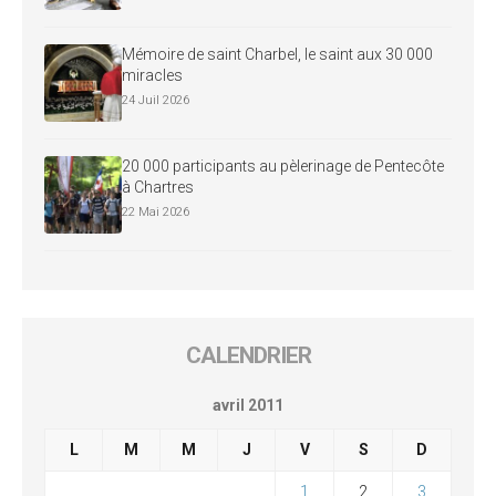
Mémoire de saint Charbel, le saint aux 30 000
miracles
24 Juil 2026
20 000 participants au pèlerinage de Pentecôte
à Chartres
22 Mai 2026
CALENDRIER
avril 2011
L
M
M
J
V
S
D
1
2
3