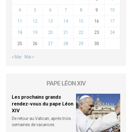
4
5
6
7
8
9
10
11
12
13
14
15
16
17
18
19
20
21
22
23
24
25
26
27
28
29
30
« Mar
Mai »
PAPE LÉON XIV
Les prochains grands
rendez-vous du pape Léon
XIV
De retour au Vatican, après trois
semaines de vacances