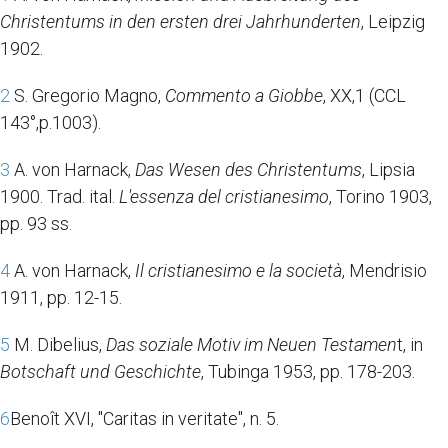
Christentums in den ersten drei Jahrhunderten
, Leipzig
1902.
2
S. Gregorio Magno,
Commento a Giobbe
, XX,1 (CCL
143°,p.1003).
3
A. von Harnack,
Das Wesen des Christentums
, Lipsia
1900. Trad. ital.
L'essenza del cristianesimo
, Torino 1903,
pp. 93 ss.
4
A. von Harnack,
Il cristianesimo e la società
, Mendrisio
1911, pp. 12-15.
5
M. Dibelius,
Das soziale Motiv im Neuen Testamen
t, in
Botschaft und Geschichte
, Tubinga 1953, pp. 178-203.
6
Benoît XVI, "Caritas in veritate", n. 5.