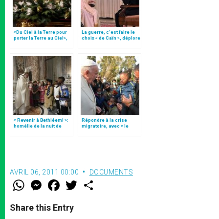
«Du Ciel à la Terre pour
La guerre, c’est faire le
porter la Terre au Ciel»,
choix « de Caïn », déplore
par Mgr Francesco Follo
le pape François
« Revenir à Bethléem! »:
Répondre à la crise
homélie de la nuit de
migratoire, avec « le
Noël (texte complet)
style de l’humanité »!
(texte complet)
AVRIL 06, 2011 00:00
DOCUMENTS
W
M
F
T
S
h
e
a
w
h
a
s
c
i
a
t
s
e
t
r
Share this Entry
s
e
b
t
e