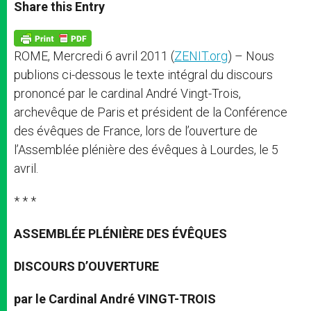
t
s
e
t
r
Share this Entry
s
e
b
t
e
A
n
o
e
p
g
o
r
p
e
k
ROME, Mercredi 6 avril 2011 (
ZENIT.org
) – Nous
r
publions ci-dessous le texte intégral du discours
prononcé par le cardinal André Vingt-Trois,
archevêque de Paris et président de la Conférence
des évêques de France, lors de l’ouverture de
l’Assemblée plénière des évêques à Lourdes, le 5
avril.
* * *
ASSEMBLÉE PLÉNIÈRE DES ÉVÊQUES
DISCOURS D’OUVERTURE
par le Cardinal André VINGT-TROIS