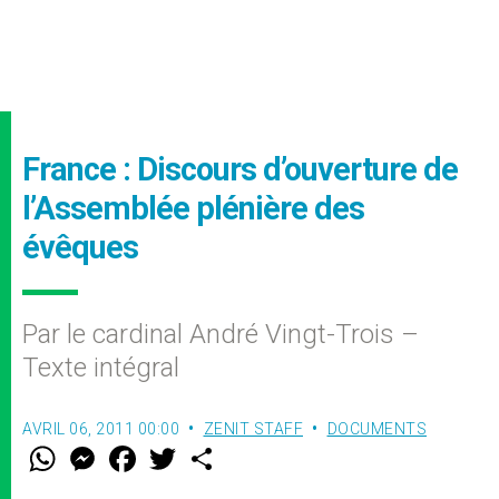
France : Discours d’ouverture de
l’Assemblée plénière des
évêques
Par le cardinal André Vingt-Trois –
Texte intégral
AVRIL 06, 2011 00:00
ZENIT STAFF
DOCUMENTS
W
M
F
T
S
h
e
a
w
h
a
s
c
i
a