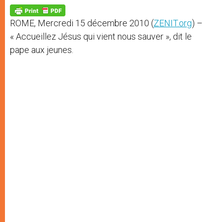
A
n
o
e
p
g
o
r
p
e
k
ROME, Mercredi 15 décembre 2010 (
ZENIT.org
) –
r
« Accueillez Jésus qui vient nous sauver », dit le
pape aux jeunes.