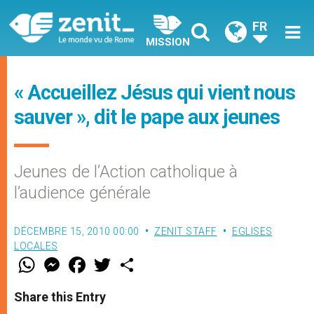
FR
MISSION
« Accueillez Jésus qui vient nous
sauver », dit le pape aux jeunes
Jeunes de l’Action catholique à
l’audience générale
DÉCEMBRE 15, 2010 00:00
ZENIT STAFF
EGLISES
LOCALES
W
M
F
T
S
h
e
a
w
h
a
s
c
i
a
t
s
e
t
r
Share this Entry
s
e
b
t
e