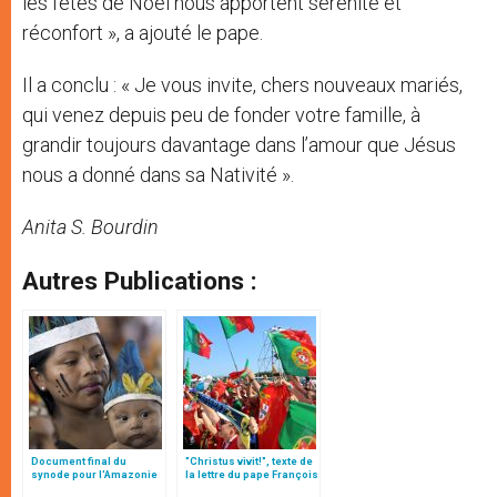
les fêtes de Noël nous apportent sérénité et
réconfort », a ajouté le pape.
Il a conclu : « Je vous invite, chers nouveaux mariés,
qui venez depuis peu de fonder votre famille, à
grandir toujours davantage dans l’amour que Jésus
nous a donné dans sa Nativité ».
Anita S. Bourdin
Autres Publications :
Document final du
"Christus vivit!", texte de
synode pour l'Amazonie
la lettre du pape François
en français: traduction
aux jeunes du monde