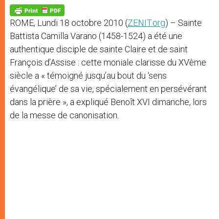
A
n
o
e
p
g
o
r
p
e
k
ROME, Lundi 18 octobre 2010 (
ZENIT.org
) – Sainte
r
Battista Camilla Varano (1458-1524) a été une
authentique disciple de sainte Claire et de saint
François d’Assise : cette moniale clarisse du XVème
siècle a « témoigné jusqu’au bout du ‘sens
évangélique’ de sa vie, spécialement en persévérant
dans la prière », a expliqué Benoît XVI dimanche, lors
de la messe de canonisation.