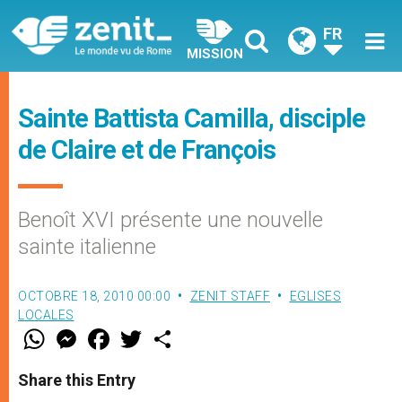
FR
MISSION
Sainte Battista Camilla, disciple
de Claire et de François
Benoît XVI présente une nouvelle
sainte italienne
OCTOBRE 18, 2010 00:00
ZENIT STAFF
EGLISES
LOCALES
W
M
F
T
S
h
e
a
w
h
a
s
c
i
a
t
s
e
t
r
Share this Entry
s
e
b
t
e