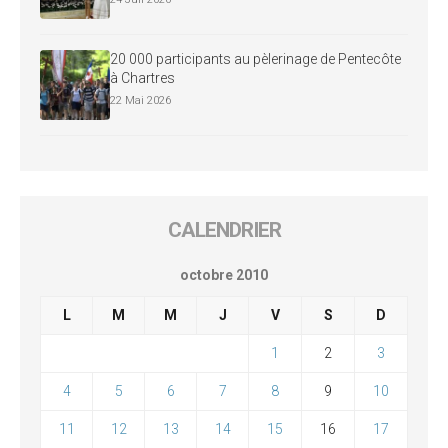
20 000 participants au pèlerinage de Pentecôte
à Chartres
22 Mai 2026
CALENDRIER
octobre 2010
L
M
M
J
V
S
D
1
2
3
4
5
6
7
8
9
10
11
12
13
14
15
16
17