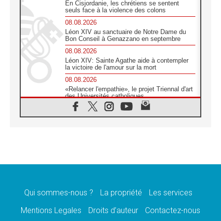
En Cisjordanie, les chrétiens se sentent
seuls face à la violence des colons
08.08.2026
Léon XIV au sanctuaire de Notre Dame du
Bon Conseil à Genazzano en septembre
08.08.2026
Léon XIV: Sainte Agathe aide à contempler
la victoire de l'amour sur la mort
08.08.2026
«Relancer l'empathie», le projet Triennal d'art
des Universités catholiques
08.08.2026
Signis 2026, donner la parole aux religieuses
catholiques
08.08.2026
Au Bangladesh, l'Église accompagne les
Dalits sur le chemin de la dignité
07.08.2026
Philippines: le vicariat apostolique de
Calapan devient un diocèse
Qui sommes-nous ?
La propriété
Les services
07.08.2026
Congo-Brazzaville: le 15 août, entre solennité
Mentions Legales
Droits d’auteur
Contactez-nous
de l'Assomption et mémoire nationale