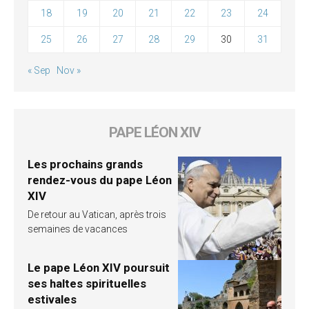
18
19
20
21
22
23
24
25
26
27
28
29
30
31
« Sep
Nov »
PAPE LÉON XIV
Les prochains grands
rendez-vous du pape Léon
XIV
De retour au Vatican, après trois
semaines de vacances
Le pape Léon XIV poursuit
ses haltes spirituelles
estivales