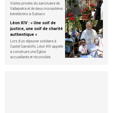
Visites privées du sanctuaire de
Vallepietra et de deux monastères
bénédictins à Subiaco
Léon XIV : « Une soif de
justice, une soif de charité
authentique »
Lors d’un déjeuner solidaire à
Castel Gandolfo, Léon XIV appelle
à construire une Église
accueillante et réconciliée