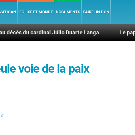
 VATICAN
EGLISE ET MONDE
DOCUMENTS
FAIRE UN DON
inal Júlio Duarte Langa
Le pape Léon XIV évo
ule voie de la paix
IX