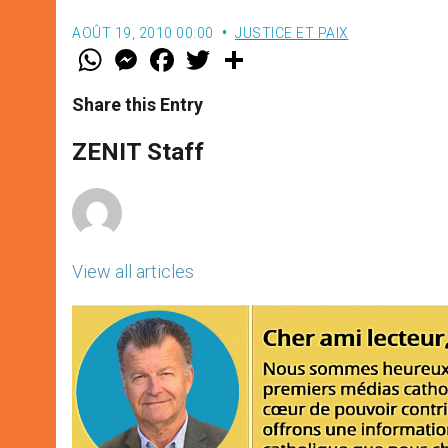
AOÛT 19, 2010 00:00
JUSTICE ET PAIX
W
M
F
T
S
h
e
a
w
h
a
s
c
i
a
t
s
e
t
r
Share this Entry
s
e
b
t
e
A
n
o
e
p
g
o
r
ZENIT Staff
p
e
k
r
View all articles