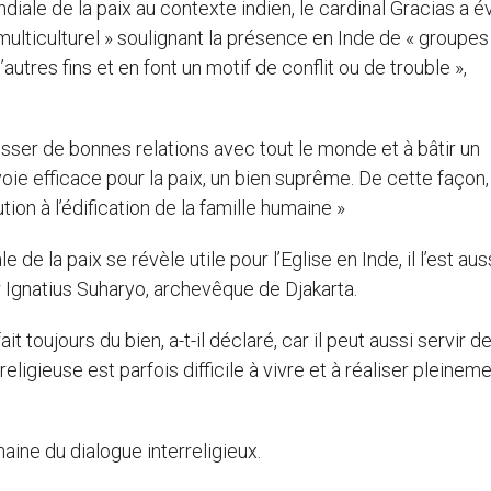
iale de la paix au contexte indien, le cardinal Gracias a 
multiculturel » soulignant la présence en Inde de « groupes
d’autres fins et en font un motif de conflit ou de trouble »,
isser de bonnes relations avec tout le monde et à bâtir un
 voie efficace pour la paix, un bien suprême. De cette façon,
ion à l’édification de la famille humaine »
e la paix se révèle utile pour l’Eglise en Inde, il l’est aus
gr Ignatius Suharyo, archevêque de Djakarta.
t toujours du bien, a-t-il déclaré, car il peut aussi servir d
religieuse est parfois difficile à vivre et à réaliser pleinemen
aine du dialogue interreligieux.