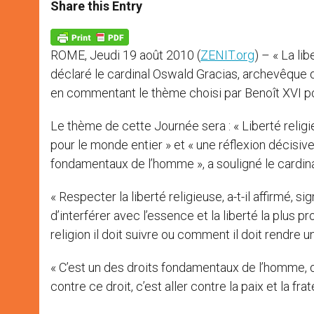
t
s
e
t
r
Share this Entry
s
e
b
t
e
A
n
o
e
p
g
o
r
p
e
k
ROME, Jeudi 19 août 2010 (
ZENIT.org
) – « La lib
r
déclaré le cardinal Oswald Gracias, archevêque 
en commentant le thème choisi par Benoît XVI pou
Le thème de cette Journée sera : « Liberté religie
pour le monde entier » et « une réflexion décisiv
fondamentaux de l’homme », a souligné le cardin
« Respecter la liberté religieuse, a-t-il affirmé, s
d’interférer avec l’essence et la liberté la plus p
religion il doit suivre ou comment il doit rendre un
« C’est un des droits fondamentaux de l’homme, qu’
contre ce droit, c’est aller contre la paix et la frat