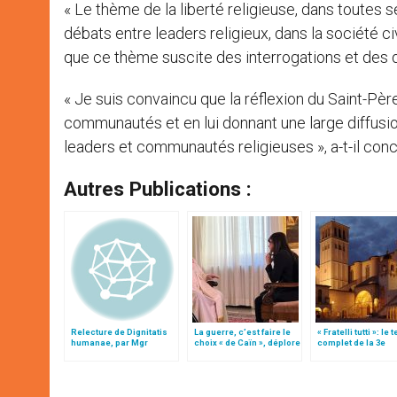
« Le thème de la liberté religieuse, dans toutes 
débats entre leaders religieux, dans la société ci
que ce thème suscite des interrogations et des déb
« Je suis convaincu que la réflexion du Saint-Pèr
communautés et en lui donnant une large diffusio
leaders et communautés religieuses », a-t-il conc
Autres Publications :
Relecture de Dignitatis
La guerre, c’est faire le
« Fratelli tutti »: le 
humanae, par Mgr
choix « de Caïn », déplore
complet de la 3e
Minnerath
le pape François
encyclique du pap
François