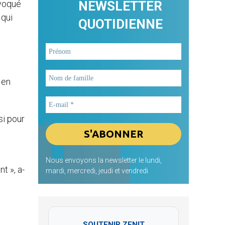
évoqué
NEWSLETTER
 qui
QUOTIDIENNE
 en
si pour
e
Nous envoyons la newsletter le lundi,
t », a-
mardi, mercredi, jeudi et vendredi
SOUTENIR ZENIT