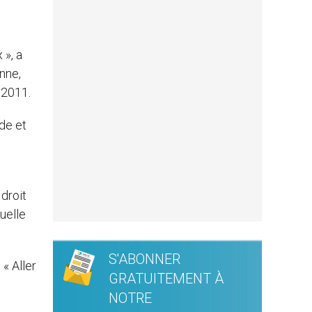
 », a
nne,
 2011.
nde et
 droit
quelle
S'ABONNER
 « Aller
GRATUITEMENT À
NOTRE