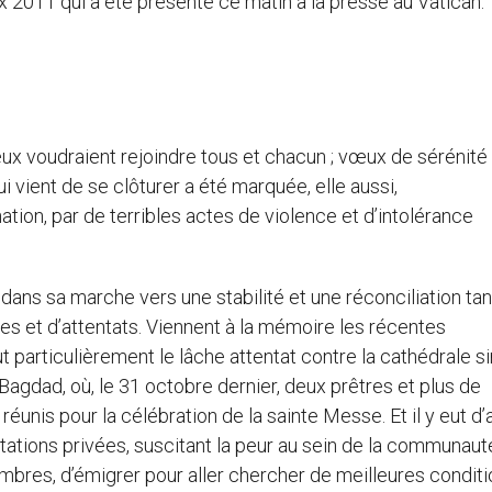
x 2011 qui a été présenté ce matin à la presse au Vatican.
oudraient rejoindre tous et chacun ; vœux de sérénité 
i vient de se clôturer a été marquée, elle aussi,
tion, par de terribles actes de violence et d’intolérance
, dans sa marche vers une stabilité et une réconciliation tan
es et d’attentats. Viennent à la mémoire les récentes
particulièrement le lâche attentat contre la cathédrale si
gdad, où, le 31 octobre dernier, deux prêtres et plus de
 réunis pour la célébration de la sainte Messe. Et il y eut d’
itations privées, suscitant la peur au sein de la communaut
mbres, d’émigrer pour aller chercher de meilleures condit