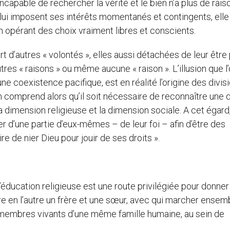
incapable de rechercher la vérité et le bien n’a plus de rais
 lui imposent ses intérêts momentanés et contingents, elle 
en opérant des choix vraiment libres et conscients.
t d’autres « volontés », elles aussi détachées de leur être
autres « raisons » ou même aucune « raison ». L’illusion que l
une coexistence pacifique, est en réalité l’origine des divis
On comprend alors qu’il soit nécessaire de reconnaître une 
 dimension religieuse et la dimension sociale. A cet égard, 
r d’une partie d’eux-mêmes – de leur foi – afin d’être des
ire de nier Dieu pour jouir de ses droits ».
, l’éducation religieuse est une route privilégiée pour donner
re en l’autre un frère et une sœur, avec qui marcher ensem
membres vivants d’une même famille humaine, au sein de