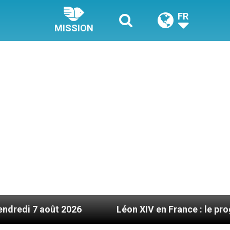
FR
MISSION
ût 2026
Léon XIV en France : le programme détai