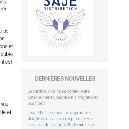
ons
n’a
 plus
’on
ions et
double
il est
DERNIÈRES NOUVELLES
Le cardinal Aveline se confie : entre
catéchuménat, paix et défis migratoires
 aux
août 7, 2026
ble et
Léon XIV en France : le programme
détaillé de sa visite en septembre – 7
titres, vendredi 7 août 2026
août 7, 2026