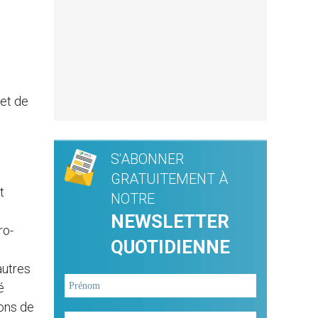
et de
S'ABONNER
GRATUITEMENT À
t
NOTRE
NEWSLETTER
ro-
QUOTIDIENNE
autres
é
ions de