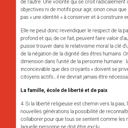
de l’autre. Une volonté qui se croit radicalement 
objectives ni de motifs pour agir, sinon ceux que
pas « une identité » à conserver et à construire 
Elle ne peut donc revendiquer le respect de la par
profond et qui, de ce fait, peuvent faire valoir d’
puisse trouver dans le relativisme moral la clé d’
de la négation de la dignité des êtres humains. 
dimension dans l’unité de la personne humaine : la
inconcevable que des croyants « doivent se prive
citoyens actifs ; il ne devrait jamais être nécessa
La famille, école de liberté et de paix
4. Si la liberté religieuse est chemin vers la paix
nouvelles générations la possibilité de reconnaît
collaborer pour que tous se sentent comme les 
laquelle personne ne doit être exclu.