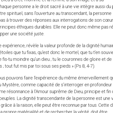
haque personne a le droit sacré à une vie intègre aussi du 
re spirituel, sans l’ouverture au transcendant, la personne
 pas à trouver des réponses aux interrogations de son cœur
 principes éthiques durables. Elle ne peut donc même pas ré
pper une société juste.
 expérience, révèle la valeur profonde de la dignité humain
 étoiles que tu fixas, qu’est donc le mortel, que tu t’en souv
 le fis-tu moindre qu’un dieu ; tu le couronnes de gloire et de
; tout fut mis par toi sous ses pieds » (Ps 8, 4-7).
 nous pouvons faire l’expérience du même émerveillement q
u Mystère, comme capacité de s’interroger en profondeur 
time résonnance à l’Amour suprême de Dieu, principe et fin
peuples. La dignité transcendante de la personne est une 
râce à la raison, elle peut être reconnue par tous. Cette d
ropre matérialité et de rechercher la vérité, doit être