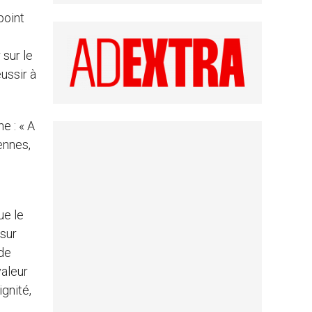
point
 sur le
ussir à
e : « A
iennes,
ue le
sur
 de
valeur
ignité,