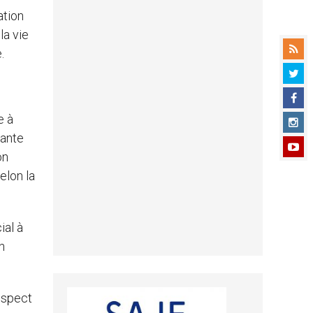
ation
la vie
.
e à
rante
on
elon la
ial à
n
respect