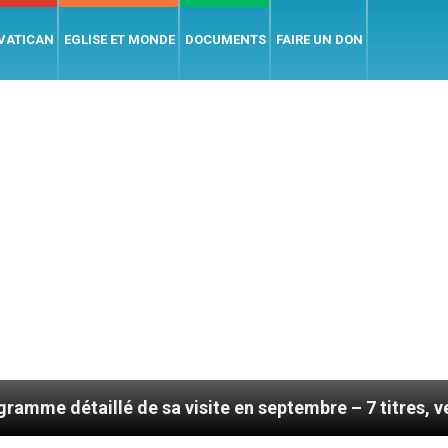
 VATICAN
EGLISE ET MONDE
DOCUMENTS
FAIRE UN DON
lé de sa visite en septembre – 7 titres, vendredi 7 ao