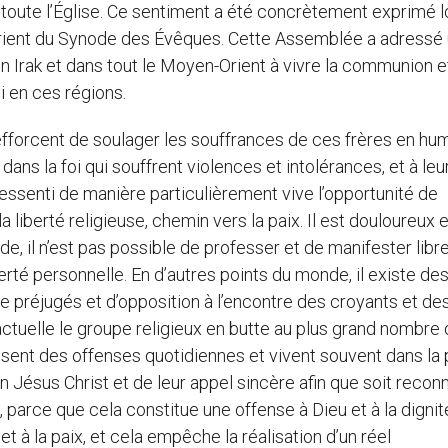
e toute l’Église. Ce sentiment a été concrètement exprimé l
rient du Synode des Évêques. Cette Assemblée a adressé
rak et dans tout le Moyen-Orient à vivre la communion e
i en ces régions.
fforcent de soulager les souffrances de ces frères en hu
s dans la foi qui souffrent violences et intolérances, et à leu
 ressenti de manière particulièrement vive l’opportunité de
 liberté religieuse, chemin vers la paix. Il est douloureux 
e, il n’est pas possible de professer et de manifester lib
berté personnelle. En d’autres points du monde, il existe de
e préjugés et d’opposition à l’encontre des croyants et de
actuelle le groupe religieux en butte au plus grand nombre
sent des offenses quotidiennes et vivent souvent dans la 
en Jésus Christ et de leur appel sincère afin que soit recon
, parce que cela constitue une offense à Dieu et à la dignit
et à la paix, et cela empêche la réalisation d’un réel