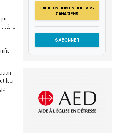
FAIRE UN DON EN DOLLARS
CANADIENS
qui
ité, le
S’ABONNER
nifie
ction
ut leur
age