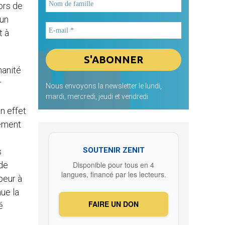
ors de
 un
t à
manité
r
Nous envoyons la newsletter le lundi,
mardi, mercredi, jeudi et vendredi
en effet
rement
s
SOUTENIR ZENIT
s
 de
Disponible pour tous en 4
langues, financé par les lecteurs.
peur à
nue la
FAIRE UN DON
é