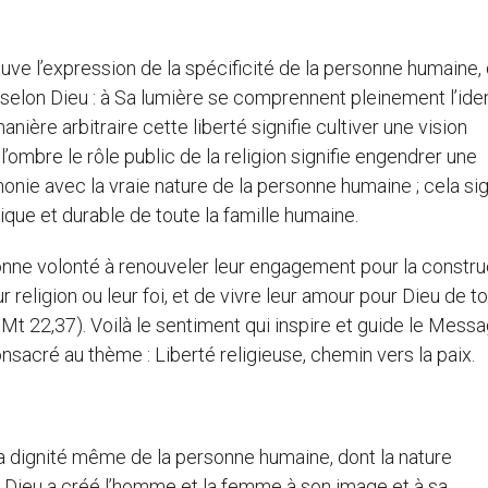
rouve l’expression de la spécificité de la personne humaine, 
 selon Dieu : à Sa lumière se comprennent pleinement l’ident
anière arbitraire cette liberté signifie cultiver une vision
’ombre le rôle public de la religion signifie engendrer une
monie avec la vraie nature de la personne humaine ; cela sig
ique et durable de toute la famille humaine.
ne volonté à renouveler leur engagement pour la constru
 religion ou leur foi, et de vivre leur amour pour Dieu de to
. Mt 22,37). Voilà le sentiment qui inspire et guide le Mess
sacré au thème : Liberté religieuse, chemin vers la paix.
s la dignité même de la personne humaine, dont la nature
e. Dieu a créé l’homme et la femme à son image et à sa