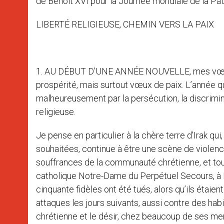
de Benoît XVI pour la Journée mondiale de la Pai
LIBERTÉ RELIGIEUSE, CHEMIN VERS LA PAIX
1. AU DÉBUT D’UNE ANNÉE NOUVELLE, mes vœux v
prospérité, mais surtout vœux de paix. L’année qu
malheureusement par la persécution, la discrimina
religieuse.
Je pense en particulier à la chère terre d’Irak qui
souhaitées, continue à être une scène de violenc
souffrances de la communauté chrétienne, et tout 
catholique Notre-Dame du Perpétuel Secours, à Ba
cinquante fidèles ont été tués, alors qu’ils étaient
attaques les jours suivants, aussi contre des hab
chrétienne et le désir, chez beaucoup de ses me