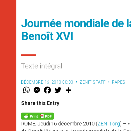
Journée mondiale de l
Benoît XVI
Texte intégral
DÉCEMBRE 16, 2010 00:00
ZENIT STAFF
PAPES
W
M
F
T
S
h
e
a
w
h
a
s
c
i
a
t
s
e
t
r
Share this Entry
s
e
b
t
e
A
n
o
e
p
g
o
r
p
e
k
ROME, Jeudi 16 décembre 2010 (
ZENIT.org
) – «
r