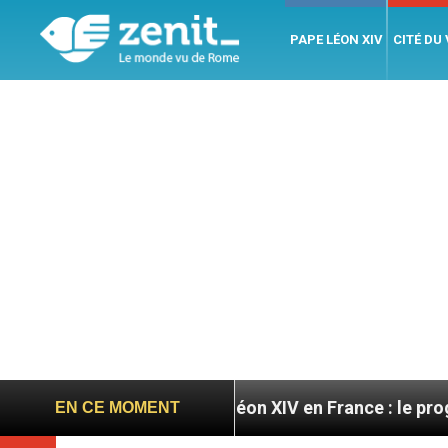
PAPE LÉON XIV
CITÉ DU
atoires
Léon XIV en France : le programme détail
EN CE MOMENT