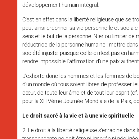
développement humain intégral.
C’est en effet dans la liberté religieuse que se t
peut ainsi ordonner sa vie personnelle et sociale
sens et le but de la personne. Nier ou limiter de m
réductrice de la personne humaine ; mettre dans l
société injuste, puisque celle-ci n’est pas en har
rendre impossible l’affirmation d’une paix authent
J’exhorte donc les hommes et les femmes de bon
d’un monde où tous soient libres de professer leur
cœur, de toute leur âme et de tout leur esprit (cf
pour la XLIVème Journée Mondiale de la Paix, con
Le droit sacré à la vie et à une vie spirituelle
2. Le droit à la liberté religieuse s’enracine dan
transcendante ne doit être ni ignorée ni négligé