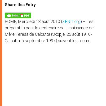
t
s
e
t
r
Share this Entry
s
e
b
t
e
A
n
o
e
p
g
o
r
p
e
k
ROME, Mercredi 18 août 2010 (
ZENIT.org
) – Les
r
préparatifs pour le centenaire de la naissance de
Mère Teresa de Calcutta (Skopje, 26 août 1910-
Calcutta, 5 septembre 1997) suivent leur cours.