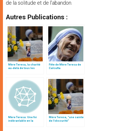
de la solitude et de l’abandon.
Autres Publications :
Mère Teresa, la charité
Fête de Mère Teresa de
au-delà de tous les
Calcutta
confins
Mère Teresa: Une foi
Mère Teresa, "une sainte
inébranlable en la
de l’obscurité"
présence de Jésus en
chacun