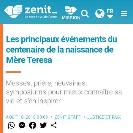
FR
MISSION
Les principaux événements du
centenaire de la naissance de
Mère Teresa
Messes, prière, neuvaines,
symposiums pour mieux connaître sa
vie et s’en inspirer
AOÛT 18, 2010 00:00
ZENIT STAFF
JUSTICE ET PAIX
W
M
F
T
S
h
e
a
w
h
a
s
c
i
a