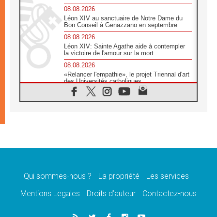
08.08.2026
Léon XIV au sanctuaire de Notre Dame du
Bon Conseil à Genazzano en septembre
08.08.2026
Léon XIV: Sainte Agathe aide à contempler
la victoire de l'amour sur la mort
08.08.2026
«Relancer l'empathie», le projet Triennal d'art
des Universités catholiques
08.08.2026
Signis 2026, donner la parole aux religieuses
catholiques
08.08.2026
Au Bangladesh, l'Église accompagne les
Dalits sur le chemin de la dignité
07.08.2026
Philippines: le vicariat apostolique de
Calapan devient un diocèse
Qui sommes-nous ?
La propriété
Les services
07.08.2026
Congo-Brazzaville: le 15 août, entre solennité
Mentions Legales
Droits d’auteur
Contactez-nous
de l'Assomption et mémoire nationale
07.08.2026
«La paix commence par l'empathie» estime