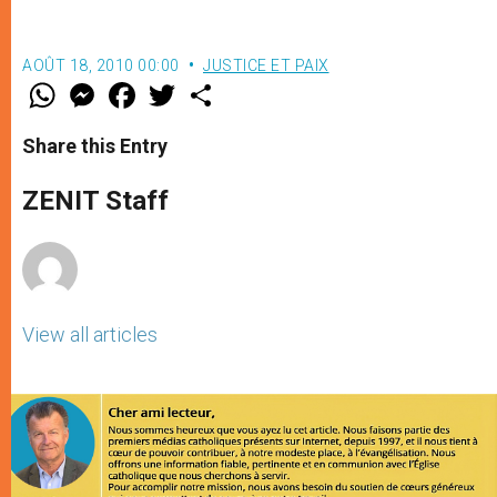
AOÛT 18, 2010 00:00
JUSTICE ET PAIX
W
M
F
T
S
h
e
a
w
h
a
s
c
i
a
t
s
e
t
r
Share this Entry
s
e
b
t
e
A
n
o
e
p
g
o
r
ZENIT Staff
p
e
k
r
View all articles