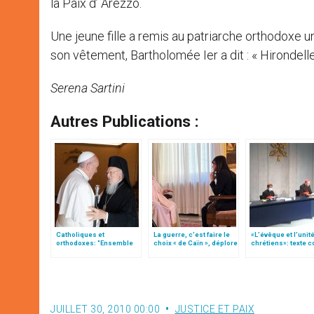
la Paix d’ Arezzo.
Une jeune fille a remis au patriarche orthodoxe u
son vêtement, Bartholomée Ier a dit : « Hirondelle
Serena Sartini
Autres Publications :
Catholiques et
La guerre, c’est faire le
«L’évêque et l’unit
orthodoxes: "Ensemble
choix « de Caïn », déplore
chrétiens»: texte 
pour proclamer la Bonne
le pape François
du C.P. pour la pro
Nouvelle et servir les
de l’unité
pauvres" (traduction
complète)
JUILLET 30, 2010 00:00
JUSTICE ET PAIX