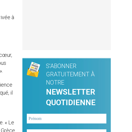
rivée à
 cœur,
ous
S'ABONNER
».
GRATUITEMENT À
NOTRE
rience
NEWSLETTER
qué, il
QUOTIDIENNE
e. « Le
a Grèce