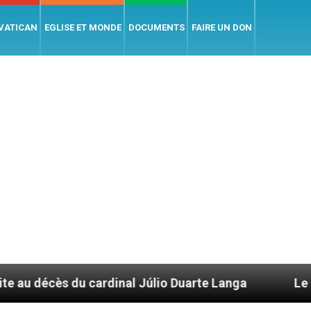
 VATICAN
EGLISE ET MONDE
DOCUMENTS
FAIRE UN DON
ardinal Júlio Duarte Langa
Le pape Léon XIV é