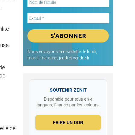
s
lité
cause
Nous envoyons la newsletter le lundi,
mardi, mercredi, jeudi et vendredi
 de
ape
SOUTENIR ZENIT
Disponible pour tous en 4
langues, financé par les lecteurs.
FAIRE UN DON
delle de