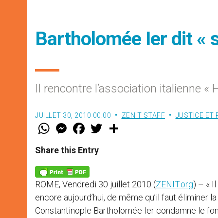
Bartholomée Ier dit « 
Il rencontre l’association italienne « 
JUILLET 30, 2010 00:00
ZENIT STAFF
JUSTICE ET 
W
M
F
T
S
h
e
a
w
h
a
s
c
i
a
t
s
e
t
r
Share this Entry
s
e
b
t
e
A
n
o
e
p
g
o
r
p
e
k
ROME, Vendredi 30 juillet 2010 (
ZENIT.org
) – « I
r
encore aujourd’hui, de même qu’il faut éliminer l
Constantinople Bartholomée Ier condamne le fond