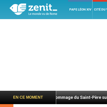
PAPE LÉON XIV
CITÉ DU
26
Hommage du Saint-Père suite au décès du c
EN CE MOMENT