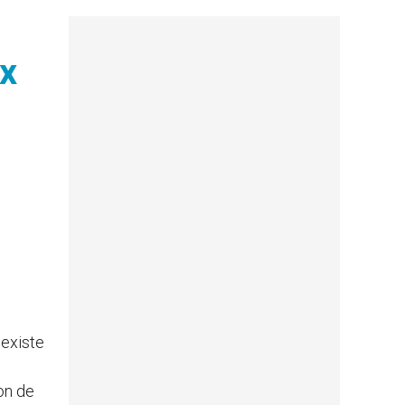
ux
 existe
e
on de