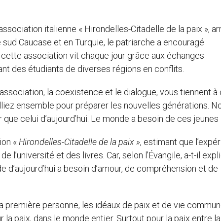
’association italienne « Hirondelles-Citadelle de la paix », ar
e sud Caucase et en Turquie, le patriarche a encouragé
cette association vit chaque jour grâce aux échanges
lant des étudiants de diverses régions en conflits.
ssociation, la coexistence et le dialogue, vous tiennent à
ailliez ensemble pour préparer les nouvelles générations. N
 que celui d’aujourd’hui. Le monde a besoin de ces jeunes 
ion «
Hirondelles-Citadelle de la paix »
, estimant que l’expé
l’université et des livres. Car, selon l’Évangile, a-t-il expli
onde d’aujourd’hui a besoin d’amour, de compréhension et de
 la première personne, les idéaux de paix et de vie commun
r la paix, dans le monde entier. Surtout pour la paix entre l