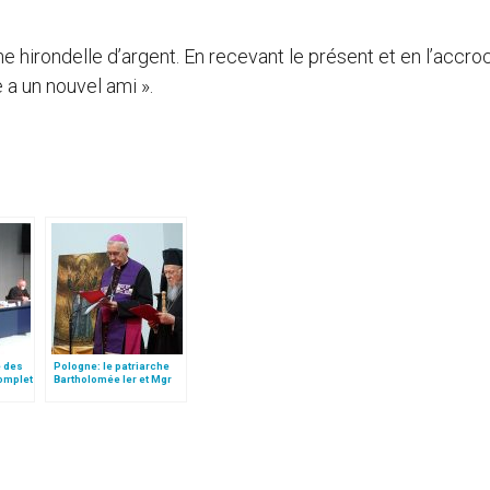
ne hirondelle d’argent. En recevant le présent et en l’accro
 a un nouvel ami ».
é des
Pologne: le patriarche
complet
Bartholomée Ier et Mgr
motion
Gadecki prient pour la
paix