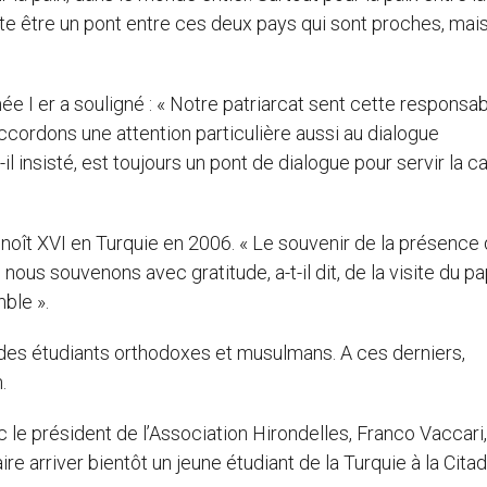
uhaite être un pont entre ces deux pays qui sont proches, mai
e I er a souligné : « Notre patriarcat sent cette responsabi
ccordons une attention particulière aussi au dialogue
-t-il insisté, est toujours un pont de dialogue pour servir la 
enoît XVI en Turquie en 2006. « Le souvenir de la présence
 nous souvenons avec gratitude, a-t-il dit, de la visite du p
ble ».
i des étudiants orthodoxes et musulmans. A ces derniers,
.
c le président de l’Association Hirondelles, Franco Vaccari,
aire arriver bientôt un jeune étudiant de la Turquie à la Cita