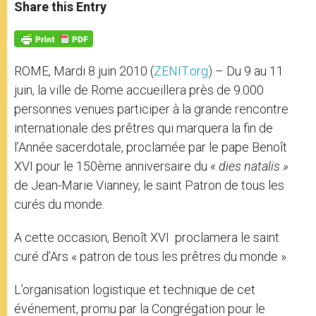
t
s
e
t
r
Share this Entry
s
e
b
t
e
A
n
o
e
p
g
o
r
p
e
k
r
ROME, Mardi 8 juin 2010 (
ZENIT.org
) – Du 9 au 11
juin, la ville de Rome accueillera près de 9.000
personnes venues participer à la grande rencontre
internationale des prêtres qui marquera la fin de
l’Année sacerdotale, proclamée par le pape Benoît
XVI pour le 150ème anniversaire du
« dies natalis »
de Jean-Marie Vianney, le saint Patron de tous les
curés du monde.
A cette occasion, Benoît XVI proclamera le saint
curé d’Ars « patron de tous les prêtres du monde ».
L’organisation logistique et technique de cet
événement, promu par la Congrégation pour le