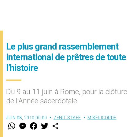
Le plus grand rassemblement
international de prêtres de toute
l’histoire
Du 9 au 11 juin à Rome, pour la clôture
de l’Année sacerdotale
JUIN 08, 2010 00:00
ZENIT STAFF
MISÉRICORDE
W
M
F
T
S
h
e
a
w
h
a
s
c
i
a