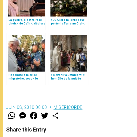
La guerre, c’est faire le
«Du Ciel à la Terre pour
choix « de Caïn », déplore
porter la Terre au Ciel»,
le pape François
par Mgr Francesco Follo
Répondre à la crise
« Revenir à Bethléem! »:
migratoire, avec « le
homélie de la nuit de
style de l’humanité »!
Noël (texte complet)
(texte complet)
JUIN 08, 2010 00:00
MISÉRICORDE
W
M
F
T
S
h
e
a
w
h
a
s
c
i
a
t
s
e
t
r
Share this Entry
s
e
b
t
e