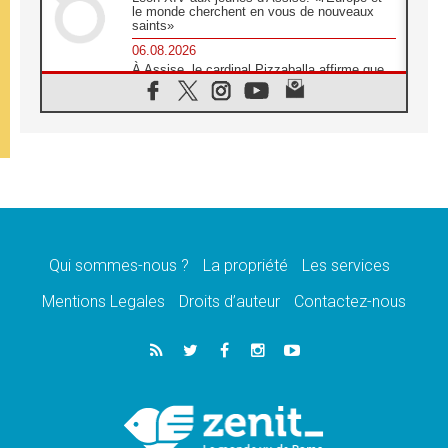
le monde cherchent en vous de nouveaux
saints»
06.08.2026
À Assise, le cardinal Pizzaballa affirme que
«les chrétiens veulent la paix»
06.08.2026
Au Mexique, le cardinal Parolin invite à être
aux côtés des marginalisées
06.08.2026
À Assise, le Pape invite les jeunes à
«construire la civilisation de l'amour»
05.08.2026
La visite du Pape en Argentine portera «un
message de paix et de dignité humaine»
Qui sommes-nous ?
La propriété
Les services
05.08.2026
Mentions Legales
Droits d’auteur
Contactez-nous
«La visite du Pape en Uruguay renforcera
l'espérance» affirme Mgr Tróccoli
05.08.2026
Le nonce en Ukraine: «Il est inquiétant
d'entendre ceux qui bénissent la guerre»
05.08.2026
Léon XIV au Pérou, une lueur d'espoir pour
un peuple en quête de paix